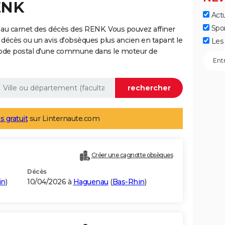
ENK
Actu
Spo
 au carnet des décès des RENK. Vous pouvez affiner
 décès ou un avis d'obsèques plus ancien en tapant le
Les 
code postal d'une commune dans le moteur de
s gratuit
sur Linternaute.com
Créer une cagnotte obsèques
Décès
in
)
10/04/2026 à
Haguenau
(
Bas-Rhin
)