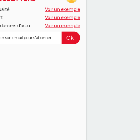
alité
Voir un exemple
rt
Voir un exemple
dossiers d'actu
Voir un exemple