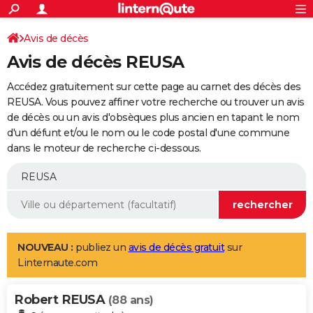
ACTUALITÉS
Connexion
S'inscrire
Avis de décès
Rechercher
Société
Education
Villes
Politique
Faits Divers
Monde
+
SPORT
Avis de décès REUSA
Football
Cyclisme
Forum
Coupe du monde 2026
Tennis
Rugby
CULTURE
Accédez gratuitement sur cette page au carnet des décès des
TNT
Cinéma
Musique
Programme TV
Streaming
Sorties cinéma
+
REUSA. Vous pouvez affiner votre recherche ou trouver un avis
FINANCE
de décès ou un avis d'obsèques plus ancien en tapant le nom
Impôts
Immobilier
Banque
Crédit
Retraite
Epargne
Risques naturels par ville
Assurance
AUTO
d'un défunt et/ou le nom ou le code postal d'une commune
dans le moteur de recherche ci-dessous.
Réserver un essai
Berlines
Forum auto
Essais
Citadines
SUV
+
HIGH-TECH
Meilleur smartphone
Ordinateurs
Guide high-tech
Mobiles
Internet
Jeux vidéo
+
BRICOLAGE
Aménagement intérieur
Cuisine
Jardinage
+
Forum
Extérieur
Salle de bains
Rangement
WEEK-END
Escapades
Expositions
Week-end nature
Guides de France
Patrimoine
Musées
+
LIFESTYLE
NOUVEAU :
publiez un
avis de décès gratuit
sur
Linternaute.com
Bien-être
Mode
+
Art de vivre
Loisirs
Modes de vie
SANTE
Robert REUSA
Guide de la santé
Médicaments
+
Alimentation
Maladies
Sommeil
(88 ans)
VOYAGE