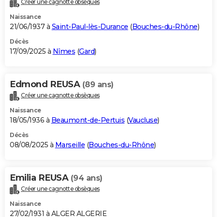
Créer une cagnotte obsèques
City break
Voyage de noces
Climat
Destinations
Voyage nature
Forum
+
PHOTO
Naissance
21/06/1937 à
Saint-Paul-lès-Durance
(
Bouches-du-Rhône
)
GUIDES D'ACHAT
Décès
17/09/2025 à
Nîmes
(
Gard
)
BONS PLANS
CARTE DE VOEUX
Edmond REUSA
(89 ans)
Carte Bonne année
Carte Pâques
Carte de Noël
Carte Saint-Valentin
Carte d'anniversaire
DICTIONNAIRE
Créer une cagnotte obsèques
Biographies
Expressions
Dictionnaire
Citations
Proverbes
PROGRAMME TV
Naissance
18/05/1936 à
Beaumont-de-Pertuis
(
Vaucluse
)
COPAINS D'AVANT
Décès
08/08/2025 à
Marseille
(
Bouches-du-Rhône
)
Se connecter
Collèges
Universités
Service militaire
S'inscrire
Lycées
Primaires
Entreprises
Avis de recherche
AVIS DE DÉCÈS
FORUM
Emilia REUSA
(94 ans)
Lifestyle
Sport
Television
Cinema
Bricolage
Culture
Auto
Voyage
Créer une cagnotte obsèques
Naissance
27/02/1931 à ALGER ALGERIE