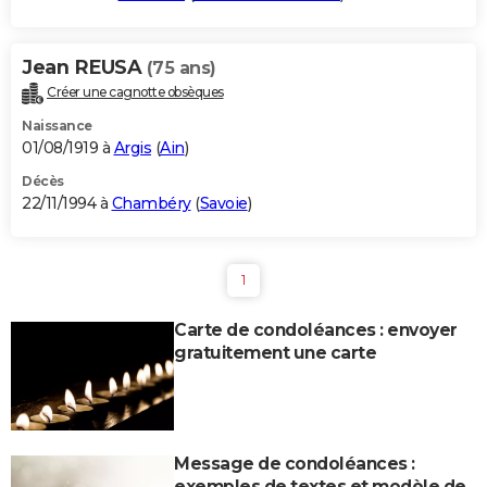
Jean REUSA
(75 ans)
Créer une cagnotte obsèques
Naissance
01/08/1919 à
Argis
(
Ain
)
Décès
22/11/1994 à
Chambéry
(
Savoie
)
1
Carte de condoléances : envoyer
gratuitement une carte
Message de condoléances :
exemples de textes et modèle de