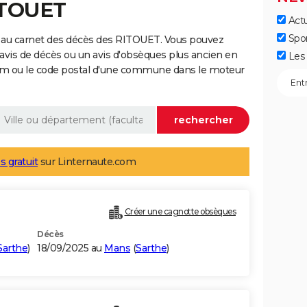
ITOUET
Actu
Spo
 au carnet des décès des RITOUET. Vous pouvez
 avis de décès ou un avis d'obsèques plus ancien en
Les 
nom ou le code postal d'une commune dans le moteur
s gratuit
sur Linternaute.com
Créer une cagnotte obsèques
Décès
Sarthe
)
18/09/2025 au
Mans
(
Sarthe
)