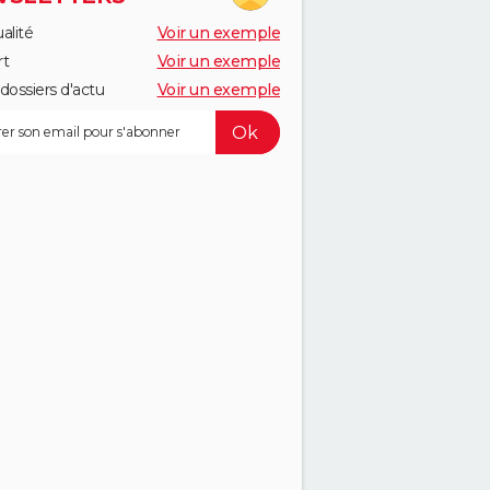
alité
Voir un exemple
rt
Voir un exemple
dossiers d'actu
Voir un exemple