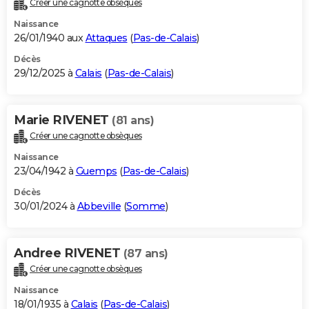
Créer une cagnotte obsèques
City break
Voyage de noces
Climat
Destinations
Voyage nature
Forum
+
PHOTO
Naissance
26/01/1940 aux
Attaques
(
Pas-de-Calais
)
GUIDES D'ACHAT
Décès
29/12/2025 à
Calais
(
Pas-de-Calais
)
BONS PLANS
CARTE DE VOEUX
Marie RIVENET
(81 ans)
Carte Bonne année
Carte Pâques
Carte de Noël
Carte Saint-Valentin
Carte d'anniversaire
DICTIONNAIRE
Créer une cagnotte obsèques
Biographies
Expressions
Dictionnaire
Citations
Proverbes
PROGRAMME TV
Naissance
23/04/1942 à
Guemps
(
Pas-de-Calais
)
COPAINS D'AVANT
Décès
30/01/2024 à
Abbeville
(
Somme
)
Se connecter
Collèges
Universités
Service militaire
S'inscrire
Lycées
Primaires
Entreprises
Avis de recherche
AVIS DE DÉCÈS
FORUM
Andree RIVENET
(87 ans)
Lifestyle
Sport
Television
Cinema
Bricolage
Culture
Auto
Voyage
Créer une cagnotte obsèques
Naissance
18/01/1935 à
Calais
(
Pas-de-Calais
)