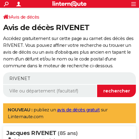
ACTUALITÉS
Connexion
S'inscrire
Avis de décès
Rechercher
Société
Education
Villes
Politique
Faits Divers
Monde
+
SPORT
Avis de décès RIVENET
Football
Cyclisme
Forum
Coupe du monde 2026
Tennis
Rugby
CULTURE
Accédez gratuitement sur cette page au carnet des décès des
TNT
Cinéma
Musique
Programme TV
Streaming
Sorties cinéma
+
RIVENET. Vous pouvez affiner votre recherche ou trouver un
FINANCE
avis de décès ou un avis d'obsèques plus ancien en tapant le
Impôts
Immobilier
Banque
Crédit
Retraite
Epargne
Risques naturels par ville
Assurance
AUTO
nom d'un défunt et/ou le nom ou le code postal d'une
commune dans le moteur de recherche ci-dessous.
Réserver un essai
Berlines
Forum auto
Essais
Citadines
SUV
+
HIGH-TECH
Meilleur smartphone
Ordinateurs
Guide high-tech
Mobiles
Internet
Jeux vidéo
+
BRICOLAGE
Aménagement intérieur
Cuisine
Jardinage
+
Forum
Extérieur
Salle de bains
Rangement
WEEK-END
Escapades
Expositions
Week-end nature
Guides de France
Patrimoine
Musées
+
LIFESTYLE
NOUVEAU :
publiez un
avis de décès gratuit
sur
Linternaute.com
Bien-être
Mode
+
Art de vivre
Loisirs
Modes de vie
SANTE
Jacques RIVENET
Guide de la santé
Médicaments
+
Alimentation
Maladies
Sommeil
(85 ans)
VOYAGE