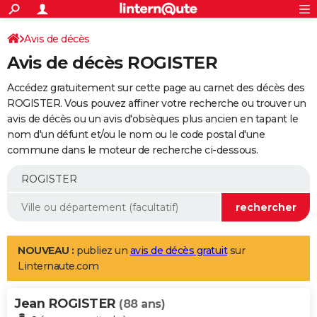
ACTUALITÉS
Connexion
S'inscrire
Avis de décès
Rechercher
Société
Education
Villes
Politique
Faits Divers
Monde
+
SPORT
Avis de décès ROGISTER
Football
Cyclisme
Forum
Coupe du monde 2026
Tennis
Rugby
CULTURE
Accédez gratuitement sur cette page au carnet des décès des
TNT
Cinéma
Musique
Programme TV
Streaming
Sorties cinéma
+
ROGISTER. Vous pouvez affiner votre recherche ou trouver un
FINANCE
avis de décès ou un avis d'obsèques plus ancien en tapant le
Impôts
Immobilier
Banque
Crédit
Retraite
Epargne
Risques naturels par ville
Assurance
AUTO
nom d'un défunt et/ou le nom ou le code postal d'une
commune dans le moteur de recherche ci-dessous.
Réserver un essai
Berlines
Forum auto
Essais
Citadines
SUV
+
HIGH-TECH
Meilleur smartphone
Ordinateurs
Guide high-tech
Mobiles
Internet
Jeux vidéo
+
BRICOLAGE
Aménagement intérieur
Cuisine
Jardinage
+
Forum
Extérieur
Salle de bains
Rangement
WEEK-END
Escapades
Expositions
Week-end nature
Guides de France
Patrimoine
Musées
+
LIFESTYLE
NOUVEAU :
publiez un
avis de décès gratuit
sur
Linternaute.com
Bien-être
Mode
+
Art de vivre
Loisirs
Modes de vie
SANTE
Jean ROGISTER
Guide de la santé
Médicaments
+
Alimentation
Maladies
Sommeil
(88 ans)
VOYAGE