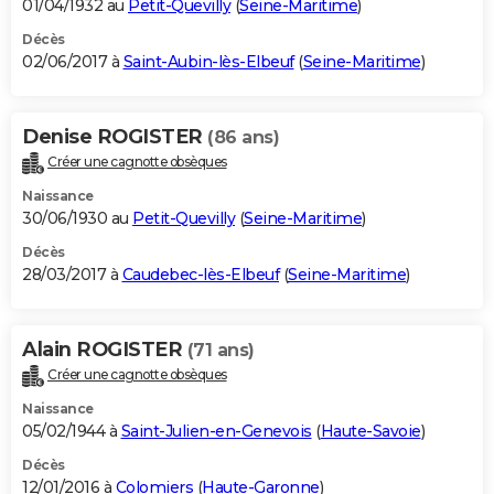
01/04/1932 au
Petit-Quevilly
(
Seine-Maritime
)
Décès
02/06/2017 à
Saint-Aubin-lès-Elbeuf
(
Seine-Maritime
)
Denise ROGISTER
(86 ans)
Créer une cagnotte obsèques
Naissance
30/06/1930 au
Petit-Quevilly
(
Seine-Maritime
)
Décès
28/03/2017 à
Caudebec-lès-Elbeuf
(
Seine-Maritime
)
Alain ROGISTER
(71 ans)
Créer une cagnotte obsèques
Naissance
05/02/1944 à
Saint-Julien-en-Genevois
(
Haute-Savoie
)
Décès
12/01/2016 à
Colomiers
(
Haute-Garonne
)