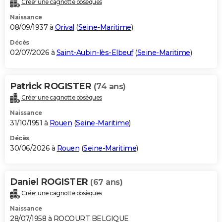
Créer une cagnotte obsèques
City break
Voyage de noces
Climat
Destinations
Voyage nature
Forum
+
PHOTO
Naissance
08/09/1937 à
Orival
(
Seine-Maritime
)
GUIDES D'ACHAT
Décès
02/07/2026 à
Saint-Aubin-lès-Elbeuf
(
Seine-Maritime
)
BONS PLANS
CARTE DE VOEUX
Patrick ROGISTER
(74 ans)
Carte Bonne année
Carte Pâques
Carte de Noël
Carte Saint-Valentin
Carte d'anniversaire
DICTIONNAIRE
Créer une cagnotte obsèques
Biographies
Expressions
Dictionnaire
Citations
Proverbes
PROGRAMME TV
Naissance
31/10/1951 à
Rouen
(
Seine-Maritime
)
COPAINS D'AVANT
Décès
30/06/2026 à
Rouen
(
Seine-Maritime
)
Se connecter
Collèges
Universités
Service militaire
S'inscrire
Lycées
Primaires
Entreprises
Avis de recherche
AVIS DE DÉCÈS
FORUM
Daniel ROGISTER
(67 ans)
Lifestyle
Sport
Television
Cinema
Bricolage
Culture
Auto
Voyage
Créer une cagnotte obsèques
Naissance
28/07/1958 à ROCOURT BELGIQUE