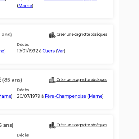
(
Marne
)
 ans)
Créer une cagnotte obsèques
Décès
ne
)
17/01/1992 à
Cuers
(
Var
)
E
(85 ans)
Créer une cagnotte obsèques
Décès
Marne
)
20/07/1979 à
Fère-Champenoise
(
Marne
)
6 ans)
Créer une cagnotte obsèques
Décès