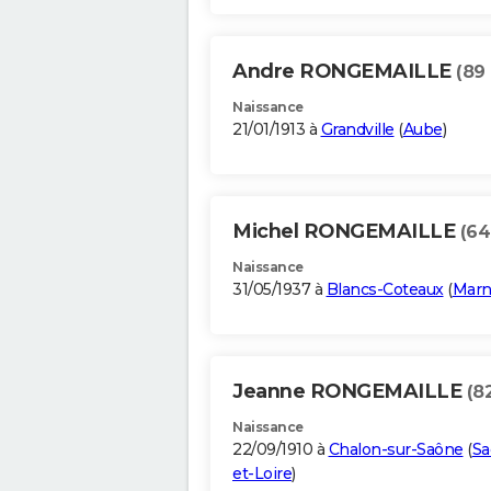
Andre RONGEMAILLE
(89
Naissance
21/01/1913 à
Grandville
(
Aube
)
Michel RONGEMAILLE
(64
Naissance
31/05/1937 à
Blancs-Coteaux
(
Mar
Jeanne RONGEMAILLE
(8
Naissance
22/09/1910 à
Chalon-sur-Saône
(
Sa
et-Loire
)