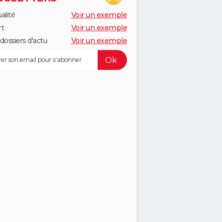
alité
Voir un exemple
rt
Voir un exemple
dossiers d'actu
Voir un exemple