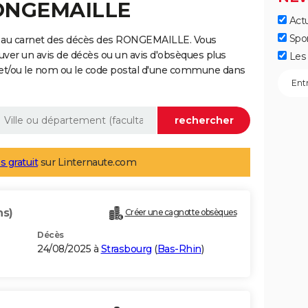
RONGEMAILLE
Actu
Spo
e au carnet des décès des RONGEMAILLE. Vous
uver un avis de décès ou un avis d'obsèques plus
Les 
 et/ou le nom ou le code postal d'une commune dans
s gratuit
sur Linternaute.com
ns)
Créer une cagnotte obsèques
Décès
24/08/2025 à
Strasbourg
(
Bas-Rhin
)