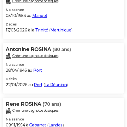
Créer une cagnotte obsèques
City break
Voyage de noces
Climat
Destinations
Voyage nature
Forum
+
PHOTO
Naissance
05/10/1953 au
Marigot
GUIDES D'ACHAT
Décès
17/03/2026 à la
Trinité
(
Martinique
)
BONS PLANS
CARTE DE VOEUX
Antonine ROSINA
(80 ans)
Carte Bonne année
Carte Pâques
Carte de Noël
Carte Saint-Valentin
Carte d'anniversaire
DICTIONNAIRE
Créer une cagnotte obsèques
Biographies
Expressions
Dictionnaire
Citations
Proverbes
PROGRAMME TV
Naissance
28/04/1945 au
Port
COPAINS D'AVANT
Décès
22/01/2026 au
Port
(
La Réunion
)
Se connecter
Collèges
Universités
Service militaire
S'inscrire
Lycées
Primaires
Entreprises
Avis de recherche
AVIS DE DÉCÈS
FORUM
Rene ROSINA
(70 ans)
Lifestyle
Sport
Television
Cinema
Bricolage
Culture
Auto
Voyage
Créer une cagnotte obsèques
Naissance
09/11/1954 à
Gabarret
(
Landes
)