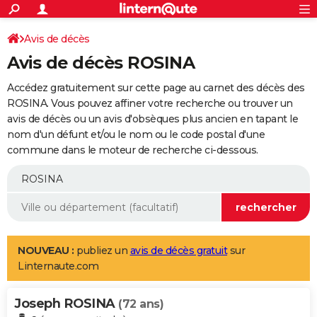
ACTUALITÉS
Connexion
S'inscrire
Avis de décès
Rechercher
Société
Education
Villes
Politique
Faits Divers
Monde
+
SPORT
Avis de décès ROSINA
Football
Cyclisme
Forum
Coupe du monde 2026
Tennis
Rugby
CULTURE
Accédez gratuitement sur cette page au carnet des décès des
TNT
Cinéma
Musique
Programme TV
Streaming
Sorties cinéma
+
ROSINA. Vous pouvez affiner votre recherche ou trouver un
FINANCE
avis de décès ou un avis d'obsèques plus ancien en tapant le
Impôts
Immobilier
Banque
Crédit
Retraite
Epargne
Risques naturels par ville
Assurance
AUTO
nom d'un défunt et/ou le nom ou le code postal d'une
commune dans le moteur de recherche ci-dessous.
Réserver un essai
Berlines
Forum auto
Essais
Citadines
SUV
+
HIGH-TECH
Meilleur smartphone
Ordinateurs
Guide high-tech
Mobiles
Internet
Jeux vidéo
+
BRICOLAGE
Aménagement intérieur
Cuisine
Jardinage
+
Forum
Extérieur
Salle de bains
Rangement
WEEK-END
Escapades
Expositions
Week-end nature
Guides de France
Patrimoine
Musées
+
LIFESTYLE
NOUVEAU :
publiez un
avis de décès gratuit
sur
Linternaute.com
Bien-être
Mode
+
Art de vivre
Loisirs
Modes de vie
SANTE
Joseph ROSINA
Guide de la santé
Médicaments
+
Alimentation
Maladies
Sommeil
(72 ans)
VOYAGE