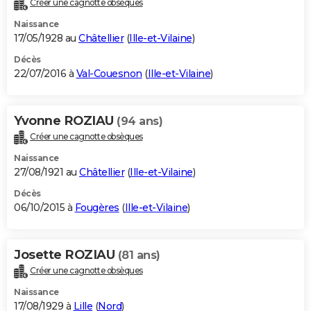
Créer une cagnotte obsèques
City break
Voyage de noces
Climat
Destinations
Voyage nature
Forum
+
PHOTO
Naissance
17/05/1928 au
Châtellier
(
Ille-et-Vilaine
)
GUIDES D'ACHAT
Décès
22/07/2016 à
Val-Couesnon
(
Ille-et-Vilaine
)
BONS PLANS
CARTE DE VOEUX
Yvonne ROZIAU
(94 ans)
Carte Bonne année
Carte Pâques
Carte de Noël
Carte Saint-Valentin
Carte d'anniversaire
DICTIONNAIRE
Créer une cagnotte obsèques
Biographies
Expressions
Dictionnaire
Citations
Proverbes
PROGRAMME TV
Naissance
27/08/1921 au
Châtellier
(
Ille-et-Vilaine
)
COPAINS D'AVANT
Décès
06/10/2015 à
Fougères
(
Ille-et-Vilaine
)
Se connecter
Collèges
Universités
Service militaire
S'inscrire
Lycées
Primaires
Entreprises
Avis de recherche
AVIS DE DÉCÈS
FORUM
Josette ROZIAU
(81 ans)
Lifestyle
Sport
Television
Cinema
Bricolage
Culture
Auto
Voyage
Créer une cagnotte obsèques
Naissance
17/08/1929 à
Lille
(
Nord
)