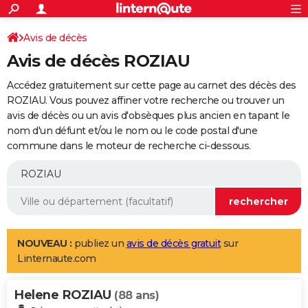
ACTUALITÉS
Connexion
S'inscrire
Avis de décès
Rechercher
Société
Education
Villes
Politique
Faits Divers
Monde
+
SPORT
Avis de décès ROZIAU
Football
Cyclisme
Forum
Coupe du monde 2026
Tennis
Rugby
CULTURE
Accédez gratuitement sur cette page au carnet des décès des
TNT
Cinéma
Musique
Programme TV
Streaming
Sorties cinéma
+
ROZIAU. Vous pouvez affiner votre recherche ou trouver un
FINANCE
avis de décès ou un avis d'obsèques plus ancien en tapant le
Impôts
Immobilier
Banque
Crédit
Retraite
Epargne
Risques naturels par ville
Assurance
AUTO
nom d'un défunt et/ou le nom ou le code postal d'une
commune dans le moteur de recherche ci-dessous.
Réserver un essai
Berlines
Forum auto
Essais
Citadines
SUV
+
HIGH-TECH
Meilleur smartphone
Ordinateurs
Guide high-tech
Mobiles
Internet
Jeux vidéo
+
BRICOLAGE
Aménagement intérieur
Cuisine
Jardinage
+
Forum
Extérieur
Salle de bains
Rangement
WEEK-END
Escapades
Expositions
Week-end nature
Guides de France
Patrimoine
Musées
+
LIFESTYLE
NOUVEAU :
publiez un
avis de décès gratuit
sur
Linternaute.com
Bien-être
Mode
+
Art de vivre
Loisirs
Modes de vie
SANTE
Helene ROZIAU
Guide de la santé
Médicaments
+
Alimentation
Maladies
Sommeil
(88 ans)
VOYAGE