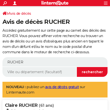
ACTUALITÉS
Connexion
S'inscrire
Avis de décès
Rechercher
Société
Education
Villes
Politique
Faits Divers
Monde
+
SPORT
Avis de décès RUCHER
Football
Cyclisme
Forum
Coupe du monde 2026
Tennis
Rugby
CULTURE
Accédez gratuitement sur cette page au carnet des décès des
TNT
Cinéma
Musique
Programme TV
Streaming
Sorties cinéma
+
RUCHER. Vous pouvez affiner votre recherche ou trouver un
FINANCE
avis de décès ou un avis d'obsèques plus ancien en tapant le
Impôts
Immobilier
Banque
Crédit
Retraite
Epargne
Risques naturels par ville
Assurance
AUTO
nom d'un défunt et/ou le nom ou le code postal d'une
commune dans le moteur de recherche ci-dessous.
Réserver un essai
Berlines
Forum auto
Essais
Citadines
SUV
+
HIGH-TECH
Meilleur smartphone
Ordinateurs
Guide high-tech
Mobiles
Internet
Jeux vidéo
+
BRICOLAGE
Aménagement intérieur
Cuisine
Jardinage
+
Forum
Extérieur
Salle de bains
Rangement
WEEK-END
Escapades
Expositions
Week-end nature
Guides de France
Patrimoine
Musées
+
LIFESTYLE
NOUVEAU :
publiez un
avis de décès gratuit
sur
Linternaute.com
Bien-être
Mode
+
Art de vivre
Loisirs
Modes de vie
SANTE
Claire RUCHER
Guide de la santé
Médicaments
+
Alimentation
Maladies
Sommeil
(61 ans)
VOYAGE