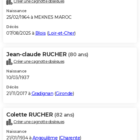
Créer une cagnotte obsèques
City break
Voyage de noces
Climat
Destinations
Voyage nature
Forum
+
PHOTO
Naissance
25/02/1964 à MEKNES MAROC
GUIDES D'ACHAT
Décès
07/08/2025 à
Blois
(
Loir-et-Cher
)
BONS PLANS
CARTE DE VOEUX
Jean-claude RUCHER
(80 ans)
Carte Bonne année
Carte Pâques
Carte de Noël
Carte Saint-Valentin
Carte d'anniversaire
DICTIONNAIRE
Créer une cagnotte obsèques
Biographies
Expressions
Dictionnaire
Citations
Proverbes
PROGRAMME TV
Naissance
10/03/1937
COPAINS D'AVANT
Décès
21/11/2017 à
Gradignan
(
Gironde
)
Se connecter
Collèges
Universités
Service militaire
S'inscrire
Lycées
Primaires
Entreprises
Avis de recherche
AVIS DE DÉCÈS
FORUM
Colette RUCHER
(82 ans)
Lifestyle
Sport
Television
Cinema
Bricolage
Culture
Auto
Voyage
Créer une cagnotte obsèques
Naissance
21/01/1934 à
Angoulême
(
Charente
)