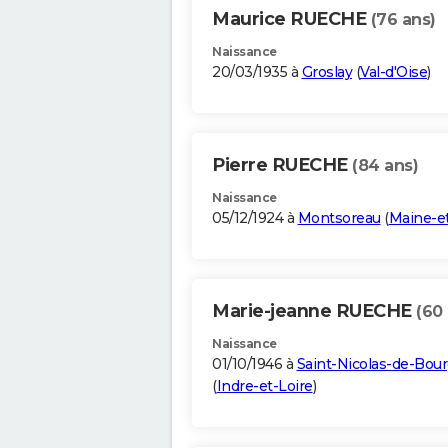
Maurice RUECHE
(76 ans)
Naissance
20/03/1935 à
Groslay
(
Val-d'Oise
)
Pierre RUECHE
(84 ans)
Naissance
05/12/1924 à
Montsoreau
(
Maine-et
Marie-jeanne RUECHE
(60
Naissance
01/10/1946 à
Saint-Nicolas-de-Bour
(
Indre-et-Loire
)