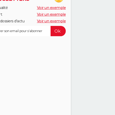
alité
Voir un exemple
rt
Voir un exemple
dossiers d'actu
Voir un exemple