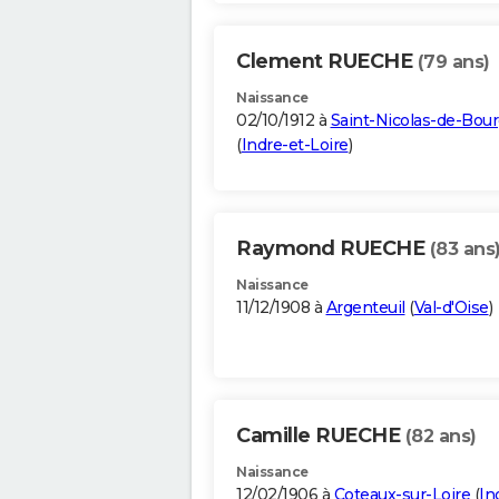
Clement RUECHE
(79 ans)
Naissance
02/10/1912 à
Saint-Nicolas-de-Bour
(
Indre-et-Loire
)
Raymond RUECHE
(83 ans
Naissance
11/12/1908 à
Argenteuil
(
Val-d'Oise
)
Camille RUECHE
(82 ans)
Naissance
12/02/1906 à
Coteaux-sur-Loire
(
In