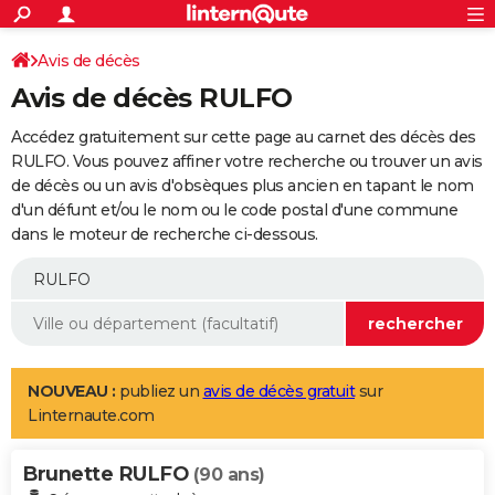
ACTUALITÉS
Connexion
S'inscrire
Avis de décès
Rechercher
Société
Education
Villes
Politique
Faits Divers
Monde
+
SPORT
Avis de décès RULFO
Football
Cyclisme
Forum
Coupe du monde 2026
Tennis
Rugby
CULTURE
Accédez gratuitement sur cette page au carnet des décès des
TNT
Cinéma
Musique
Programme TV
Streaming
Sorties cinéma
+
RULFO. Vous pouvez affiner votre recherche ou trouver un avis
FINANCE
de décès ou un avis d'obsèques plus ancien en tapant le nom
Impôts
Immobilier
Banque
Crédit
Retraite
Epargne
Risques naturels par ville
Assurance
AUTO
d'un défunt et/ou le nom ou le code postal d'une commune
dans le moteur de recherche ci-dessous.
Réserver un essai
Berlines
Forum auto
Essais
Citadines
SUV
+
HIGH-TECH
Meilleur smartphone
Ordinateurs
Guide high-tech
Mobiles
Internet
Jeux vidéo
+
BRICOLAGE
Aménagement intérieur
Cuisine
Jardinage
+
Forum
Extérieur
Salle de bains
Rangement
WEEK-END
Escapades
Expositions
Week-end nature
Guides de France
Patrimoine
Musées
+
LIFESTYLE
NOUVEAU :
publiez un
avis de décès gratuit
sur
Linternaute.com
Bien-être
Mode
+
Art de vivre
Loisirs
Modes de vie
SANTE
Brunette RULFO
Guide de la santé
Médicaments
+
Alimentation
Maladies
Sommeil
(90 ans)
VOYAGE