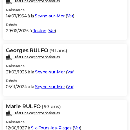
Créer une cagnotte obsèques
City break
Voyage de noces
Climat
Destinations
Voyage nature
Forum
+
PHOTO
Naissance
14/07/1934 à la
Seyne-sur-Mer
(
Var
)
GUIDES D'ACHAT
Décès
29/06/2025 à
Toulon
(
Var
)
BONS PLANS
CARTE DE VOEUX
Georges RULFO
(91 ans)
Carte Bonne année
Carte Pâques
Carte de Noël
Carte Saint-Valentin
Carte d'anniversaire
DICTIONNAIRE
Créer une cagnotte obsèques
Biographies
Expressions
Dictionnaire
Citations
Proverbes
PROGRAMME TV
Naissance
31/03/1933 à la
Seyne-sur-Mer
(
Var
)
COPAINS D'AVANT
Décès
05/11/2024 à la
Seyne-sur-Mer
(
Var
)
Se connecter
Collèges
Universités
Service militaire
S'inscrire
Lycées
Primaires
Entreprises
Avis de recherche
AVIS DE DÉCÈS
FORUM
Marie RULFO
(97 ans)
Lifestyle
Sport
Television
Cinema
Bricolage
Culture
Auto
Voyage
Créer une cagnotte obsèques
Naissance
12/06/1927 à
Six-Fours-les-Plages
(
Var
)