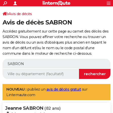
ACTUALITÉS
Connexion
S'inscrire
Avis de décès
Rechercher
Société
Education
Villes
Politique
Faits Divers
Monde
+
SPORT
Avis de décès SABRON
Football
Cyclisme
Forum
Coupe du monde 2026
Tennis
Rugby
CULTURE
Accédez gratuitement sur cette page au carnet des décès des
TNT
Cinéma
Musique
Programme TV
Streaming
Sorties cinéma
+
SABRON. Vous pouvez affiner votre recherche ou trouver un
FINANCE
avis de décès ou un avis d'obsèques plus ancien en tapant le
Impôts
Immobilier
Banque
Crédit
Retraite
Epargne
Risques naturels par ville
Assurance
AUTO
nom d'un défunt et/ou le nom ou le code postal d'une
commune dans le moteur de recherche ci-dessous.
Réserver un essai
Berlines
Forum auto
Essais
Citadines
SUV
+
HIGH-TECH
Meilleur smartphone
Ordinateurs
Guide high-tech
Mobiles
Internet
Jeux vidéo
+
BRICOLAGE
Aménagement intérieur
Cuisine
Jardinage
+
Forum
Extérieur
Salle de bains
Rangement
WEEK-END
Escapades
Expositions
Week-end nature
Guides de France
Patrimoine
Musées
+
LIFESTYLE
NOUVEAU :
publiez un
avis de décès gratuit
sur
Linternaute.com
Bien-être
Mode
+
Art de vivre
Loisirs
Modes de vie
SANTE
Jeanne SABRON
Guide de la santé
Médicaments
+
Alimentation
Maladies
Sommeil
(82 ans)
VOYAGE