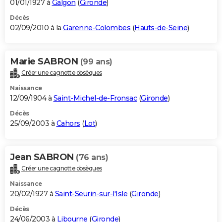
01/01/1927 à
Galgon
(
Gironde
)
Décès
02/09/2010 à la
Garenne-Colombes
(
Hauts-de-Seine
)
Marie SABRON
(99 ans)
Créer une cagnotte obsèques
Naissance
12/09/1904 à
Saint-Michel-de-Fronsac
(
Gironde
)
Décès
25/09/2003 à
Cahors
(
Lot
)
Jean SABRON
(76 ans)
Créer une cagnotte obsèques
Naissance
20/02/1927 à
Saint-Seurin-sur-l'Isle
(
Gironde
)
Décès
24/06/2003 à
Libourne
(
Gironde
)