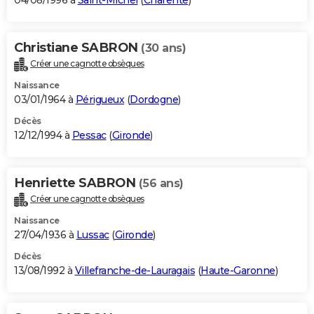
04/08/1996 à
Saint-Michel
(
Charente
)
Christiane SABRON
(30 ans)
Créer une cagnotte obsèques
Naissance
03/01/1964 à
Périgueux
(
Dordogne
)
Décès
12/12/1994 à
Pessac
(
Gironde
)
Henriette SABRON
(56 ans)
Créer une cagnotte obsèques
Naissance
27/04/1936 à
Lussac
(
Gironde
)
Décès
13/08/1992 à
Villefranche-de-Lauragais
(
Haute-Garonne
)