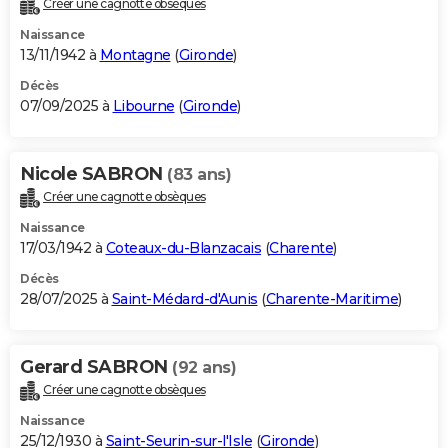
Créer une cagnotte obsèques
City break
Voyage de noces
Climat
Destinations
Voyage nature
Forum
+
PHOTO
Naissance
13/11/1942 à
Montagne
(
Gironde
)
GUIDES D'ACHAT
Décès
07/09/2025 à
Libourne
(
Gironde
)
BONS PLANS
CARTE DE VOEUX
Nicole SABRON
(83 ans)
Carte Bonne année
Carte Pâques
Carte de Noël
Carte Saint-Valentin
Carte d'anniversaire
DICTIONNAIRE
Créer une cagnotte obsèques
Biographies
Expressions
Dictionnaire
Citations
Proverbes
PROGRAMME TV
Naissance
17/03/1942 à
Coteaux-du-Blanzacais
(
Charente
)
COPAINS D'AVANT
Décès
28/07/2025 à
Saint-Médard-d'Aunis
(
Charente-Maritime
)
Se connecter
Collèges
Universités
Service militaire
S'inscrire
Lycées
Primaires
Entreprises
Avis de recherche
AVIS DE DÉCÈS
FORUM
Gerard SABRON
(92 ans)
Lifestyle
Sport
Television
Cinema
Bricolage
Culture
Auto
Voyage
Créer une cagnotte obsèques
Naissance
25/12/1930 à
Saint-Seurin-sur-l'Isle
(
Gironde
)