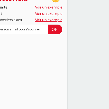
alité
Voir un exemple
rt
Voir un exemple
dossiers d'actu
Voir un exemple