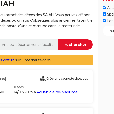
AIAH
Actu
Spo
au carnet des décès des SAIAH. Vous pouvez affiner
 décès ou un avis d'obsèques plus ancien en tapant le
Les 
code postal d'une commune dans le moteur de
s gratuit
sur Linternaute.com
ans)
Créer une cagnotte obsèques
Décès
RIE
14/02/2025 à
Rouen
(
Seine-Maritime
)