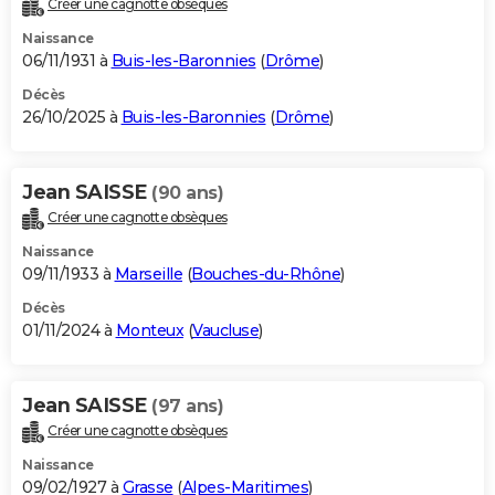
Créer une cagnotte obsèques
City break
Voyage de noces
Climat
Destinations
Voyage nature
Forum
+
PHOTO
Naissance
06/11/1931 à
Buis-les-Baronnies
(
Drôme
)
GUIDES D'ACHAT
Décès
26/10/2025 à
Buis-les-Baronnies
(
Drôme
)
BONS PLANS
CARTE DE VOEUX
Jean SAISSE
(90 ans)
Carte Bonne année
Carte Pâques
Carte de Noël
Carte Saint-Valentin
Carte d'anniversaire
DICTIONNAIRE
Créer une cagnotte obsèques
Biographies
Expressions
Dictionnaire
Citations
Proverbes
PROGRAMME TV
Naissance
09/11/1933 à
Marseille
(
Bouches-du-Rhône
)
COPAINS D'AVANT
Décès
01/11/2024 à
Monteux
(
Vaucluse
)
Se connecter
Collèges
Universités
Service militaire
S'inscrire
Lycées
Primaires
Entreprises
Avis de recherche
AVIS DE DÉCÈS
FORUM
Jean SAISSE
(97 ans)
Lifestyle
Sport
Television
Cinema
Bricolage
Culture
Auto
Voyage
Créer une cagnotte obsèques
Naissance
09/02/1927 à
Grasse
(
Alpes-Maritimes
)