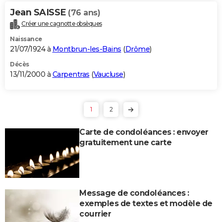
Jean SAISSE
(76 ans)
Créer une cagnotte obsèques
Naissance
21/07/1924 à
Montbrun-les-Bains
(
Drôme
)
Décès
13/11/2000 à
Carpentras
(
Vaucluse
)
1
2
Carte de condoléances : envoyer
gratuitement une carte
Message de condoléances :
exemples de textes et modèle de
courrier