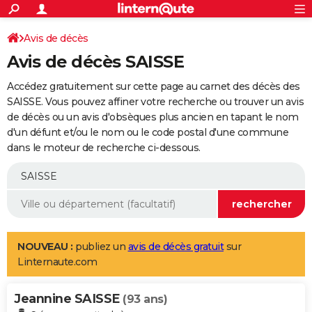
ACTUALITÉS
Connexion
S'inscrire
Avis de décès
Rechercher
Société
Education
Villes
Politique
Faits Divers
Monde
+
SPORT
Avis de décès SAISSE
Football
Cyclisme
Forum
Coupe du monde 2026
Tennis
Rugby
CULTURE
Accédez gratuitement sur cette page au carnet des décès des
TNT
Cinéma
Musique
Programme TV
Streaming
Sorties cinéma
+
SAISSE. Vous pouvez affiner votre recherche ou trouver un avis
FINANCE
de décès ou un avis d'obsèques plus ancien en tapant le nom
Impôts
Immobilier
Banque
Crédit
Retraite
Epargne
Risques naturels par ville
Assurance
AUTO
d'un défunt et/ou le nom ou le code postal d'une commune
dans le moteur de recherche ci-dessous.
Réserver un essai
Berlines
Forum auto
Essais
Citadines
SUV
+
HIGH-TECH
Meilleur smartphone
Ordinateurs
Guide high-tech
Mobiles
Internet
Jeux vidéo
+
BRICOLAGE
Aménagement intérieur
Cuisine
Jardinage
+
Forum
Extérieur
Salle de bains
Rangement
WEEK-END
Escapades
Expositions
Week-end nature
Guides de France
Patrimoine
Musées
+
LIFESTYLE
NOUVEAU :
publiez un
avis de décès gratuit
sur
Linternaute.com
Bien-être
Mode
+
Art de vivre
Loisirs
Modes de vie
SANTE
Jeannine SAISSE
Guide de la santé
Médicaments
+
Alimentation
Maladies
Sommeil
(93 ans)
VOYAGE