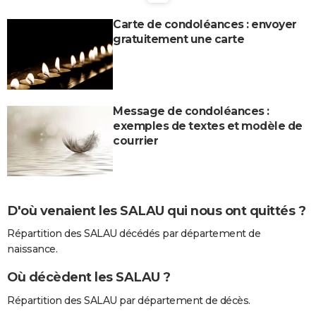
City break
Voyage de noces
Climat
Destinations
Voyage nature
Forum
+
PHOTO
Carte de condoléances : envoyer
gratuitement une carte
GUIDES D'ACHAT
BONS PLANS
CARTE DE VOEUX
Message de condoléances :
exemples de textes et modèle de
Carte Bonne année
Carte Pâques
Carte de Noël
Carte Saint-Valentin
Carte d'anniversaire
DICTIONNAIRE
courrier
Biographies
Expressions
Dictionnaire
Citations
Proverbes
PROGRAMME TV
COPAINS D'AVANT
D'où venaient les SALAU qui nous ont quittés ?
Se connecter
Collèges
Universités
Service militaire
S'inscrire
Lycées
Primaires
Entreprises
Avis de recherche
AVIS DE DÉCÈS
Répartition des SALAU décédés par département de
FORUM
naissance.
Lifestyle
Sport
Television
Cinema
Bricolage
Culture
Auto
Voyage
Où décèdent les SALAU ?
Répartition des SALAU par département de décès.