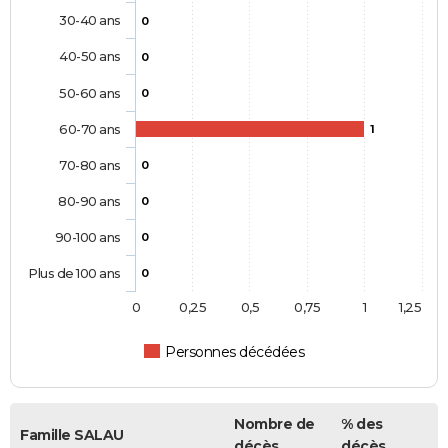
30-40 ans
0
40-50 ans
0
50-60 ans
0
60-70 ans
1
70-80 ans
0
80-90 ans
0
90-100 ans
0
Plus de 100 ans
0
0
0,25
0,5
0,75
1
1,25
Personnes décédées
Nombre de
% des
Famille SALAU
décès
décès