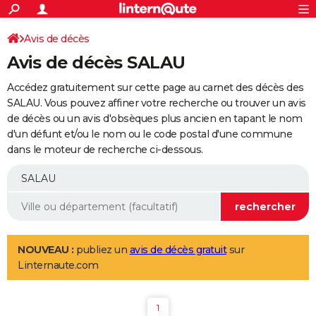
ACTUALITÉS
Connexion
S'inscrire
Avis de décès
Rechercher
Société
Education
Villes
Politique
Faits Divers
Monde
+
SPORT
Avis de décès SALAU
Football
Cyclisme
Forum
Coupe du monde 2026
Tennis
Rugby
CULTURE
Accédez gratuitement sur cette page au carnet des décès des
TNT
Cinéma
Musique
Programme TV
Streaming
Sorties cinéma
+
SALAU. Vous pouvez affiner votre recherche ou trouver un avis
FINANCE
de décès ou un avis d'obsèques plus ancien en tapant le nom
Impôts
Immobilier
Banque
Crédit
Retraite
Epargne
Risques naturels par ville
Assurance
AUTO
d'un défunt et/ou le nom ou le code postal d'une commune
dans le moteur de recherche ci-dessous.
Réserver un essai
Berlines
Forum auto
Essais
Citadines
SUV
+
HIGH-TECH
Meilleur smartphone
Ordinateurs
Guide high-tech
Mobiles
Internet
Jeux vidéo
+
BRICOLAGE
Aménagement intérieur
Cuisine
Jardinage
+
Forum
Extérieur
Salle de bains
Rangement
WEEK-END
Escapades
Expositions
Week-end nature
Guides de France
Patrimoine
Musées
+
LIFESTYLE
NOUVEAU :
publiez un
avis de décès gratuit
sur
Linternaute.com
Bien-être
Mode
+
Art de vivre
Loisirs
Modes de vie
SANTE
Guide de la santé
Médicaments
+
Alimentation
Maladies
Sommeil
VOYAGE
1