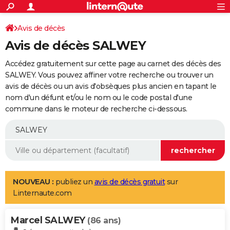
ACTUALITÉS
Connexion
S'inscrire
Avis de décès
Rechercher
Société
Education
Villes
Politique
Faits Divers
Monde
+
SPORT
Avis de décès SALWEY
Football
Cyclisme
Forum
Coupe du monde 2026
Tennis
Rugby
CULTURE
Accédez gratuitement sur cette page au carnet des décès des
TNT
Cinéma
Musique
Programme TV
Streaming
Sorties cinéma
+
SALWEY. Vous pouvez affiner votre recherche ou trouver un
FINANCE
avis de décès ou un avis d'obsèques plus ancien en tapant le
Impôts
Immobilier
Banque
Crédit
Retraite
Epargne
Risques naturels par ville
Assurance
AUTO
nom d'un défunt et/ou le nom ou le code postal d'une
commune dans le moteur de recherche ci-dessous.
Réserver un essai
Berlines
Forum auto
Essais
Citadines
SUV
+
HIGH-TECH
Meilleur smartphone
Ordinateurs
Guide high-tech
Mobiles
Internet
Jeux vidéo
+
BRICOLAGE
Aménagement intérieur
Cuisine
Jardinage
+
Forum
Extérieur
Salle de bains
Rangement
WEEK-END
Escapades
Expositions
Week-end nature
Guides de France
Patrimoine
Musées
+
LIFESTYLE
NOUVEAU :
publiez un
avis de décès gratuit
sur
Linternaute.com
Bien-être
Mode
+
Art de vivre
Loisirs
Modes de vie
SANTE
Marcel SALWEY
Guide de la santé
Médicaments
+
Alimentation
Maladies
Sommeil
(86 ans)
VOYAGE