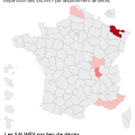
Répartition des SALWEY par département de décès.
Les SALWEY par lieu de décès