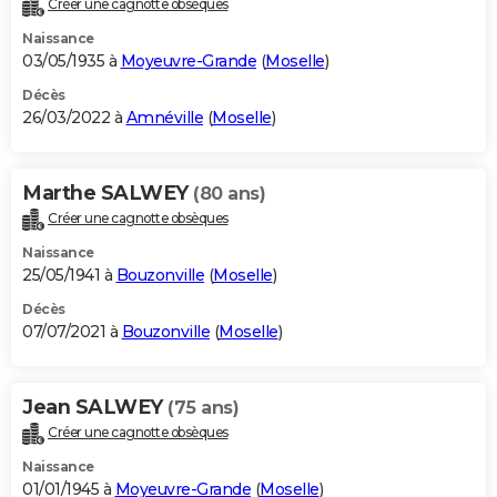
Créer une cagnotte obsèques
City break
Voyage de noces
Climat
Destinations
Voyage nature
Forum
+
PHOTO
Naissance
03/05/1935 à
Moyeuvre-Grande
(
Moselle
)
GUIDES D'ACHAT
Décès
26/03/2022 à
Amnéville
(
Moselle
)
BONS PLANS
CARTE DE VOEUX
Marthe SALWEY
(80 ans)
Carte Bonne année
Carte Pâques
Carte de Noël
Carte Saint-Valentin
Carte d'anniversaire
DICTIONNAIRE
Créer une cagnotte obsèques
Biographies
Expressions
Dictionnaire
Citations
Proverbes
PROGRAMME TV
Naissance
25/05/1941 à
Bouzonville
(
Moselle
)
COPAINS D'AVANT
Décès
07/07/2021 à
Bouzonville
(
Moselle
)
Se connecter
Collèges
Universités
Service militaire
S'inscrire
Lycées
Primaires
Entreprises
Avis de recherche
AVIS DE DÉCÈS
FORUM
Jean SALWEY
(75 ans)
Lifestyle
Sport
Television
Cinema
Bricolage
Culture
Auto
Voyage
Créer une cagnotte obsèques
Naissance
01/01/1945 à
Moyeuvre-Grande
(
Moselle
)