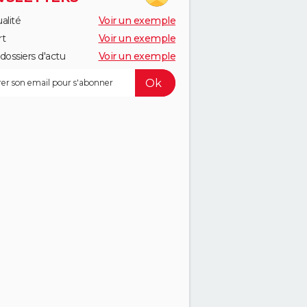
alité
Voir un exemple
rt
Voir un exemple
dossiers d'actu
Voir un exemple