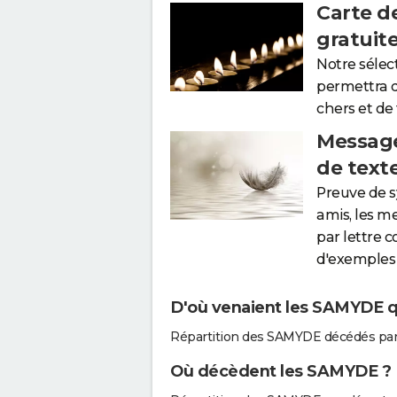
Carte d
gratuit
Notre sélec
permettra 
chers et de
Message
de text
Preuve de 
amis, les m
par lettre 
d'exemples 
D'où venaient les SAMYDE qu
Répartition des SAMYDE décédés par
Où décèdent les SAMYDE ?