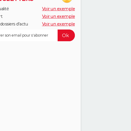
alité
Voir un exemple
rt
Voir un exemple
dossiers d'actu
Voir un exemple