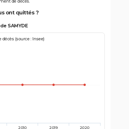
ment de décès.
s ont quittés ?
s de SAMYDE
écès (source : Insee)
2010
2019
2020