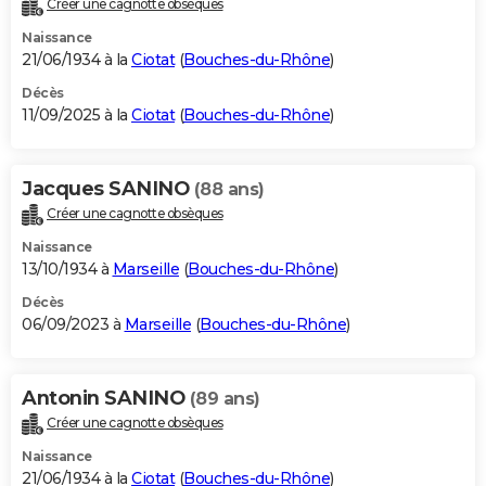
Créer une cagnotte obsèques
City break
Voyage de noces
Climat
Destinations
Voyage nature
Forum
+
PHOTO
Naissance
21/06/1934 à la
Ciotat
(
Bouches-du-Rhône
)
GUIDES D'ACHAT
Décès
11/09/2025 à la
Ciotat
(
Bouches-du-Rhône
)
BONS PLANS
CARTE DE VOEUX
Jacques SANINO
(88 ans)
Carte Bonne année
Carte Pâques
Carte de Noël
Carte Saint-Valentin
Carte d'anniversaire
DICTIONNAIRE
Créer une cagnotte obsèques
Biographies
Expressions
Dictionnaire
Citations
Proverbes
PROGRAMME TV
Naissance
13/10/1934 à
Marseille
(
Bouches-du-Rhône
)
COPAINS D'AVANT
Décès
06/09/2023 à
Marseille
(
Bouches-du-Rhône
)
Se connecter
Collèges
Universités
Service militaire
S'inscrire
Lycées
Primaires
Entreprises
Avis de recherche
AVIS DE DÉCÈS
FORUM
Antonin SANINO
(89 ans)
Lifestyle
Sport
Television
Cinema
Bricolage
Culture
Auto
Voyage
Créer une cagnotte obsèques
Naissance
21/06/1934 à la
Ciotat
(
Bouches-du-Rhône
)