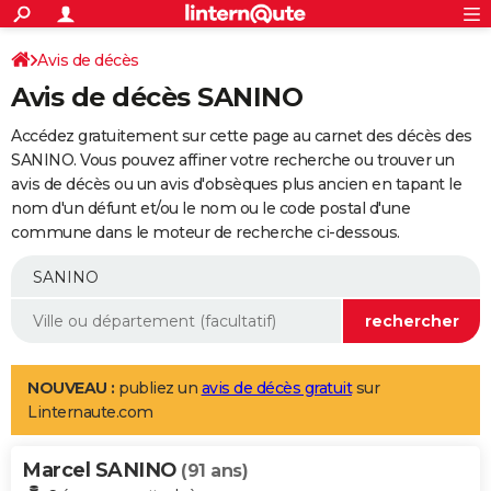
ACTUALITÉS
Connexion
S'inscrire
Avis de décès
Rechercher
Société
Education
Villes
Politique
Faits Divers
Monde
+
SPORT
Avis de décès SANINO
Football
Cyclisme
Forum
Coupe du monde 2026
Tennis
Rugby
CULTURE
Accédez gratuitement sur cette page au carnet des décès des
TNT
Cinéma
Musique
Programme TV
Streaming
Sorties cinéma
+
SANINO. Vous pouvez affiner votre recherche ou trouver un
FINANCE
avis de décès ou un avis d'obsèques plus ancien en tapant le
Impôts
Immobilier
Banque
Crédit
Retraite
Epargne
Risques naturels par ville
Assurance
AUTO
nom d'un défunt et/ou le nom ou le code postal d'une
commune dans le moteur de recherche ci-dessous.
Réserver un essai
Berlines
Forum auto
Essais
Citadines
SUV
+
HIGH-TECH
Meilleur smartphone
Ordinateurs
Guide high-tech
Mobiles
Internet
Jeux vidéo
+
BRICOLAGE
Aménagement intérieur
Cuisine
Jardinage
+
Forum
Extérieur
Salle de bains
Rangement
WEEK-END
Escapades
Expositions
Week-end nature
Guides de France
Patrimoine
Musées
+
LIFESTYLE
NOUVEAU :
publiez un
avis de décès gratuit
sur
Linternaute.com
Bien-être
Mode
+
Art de vivre
Loisirs
Modes de vie
SANTE
Marcel SANINO
Guide de la santé
Médicaments
+
Alimentation
Maladies
Sommeil
(91 ans)
VOYAGE