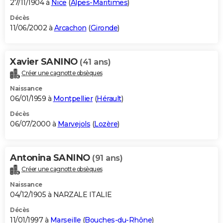
27/11/1904 à
Nice
(
Alpes-Maritimes
)
Décès
11/06/2002 à
Arcachon
(
Gironde
)
Xavier SANINO
(41 ans)
Créer une cagnotte obsèques
Naissance
06/01/1959 à
Montpellier
(
Hérault
)
Décès
06/07/2000 à
Marvejols
(
Lozère
)
Antonina SANINO
(91 ans)
Créer une cagnotte obsèques
Naissance
04/12/1905 à NARZALE ITALIE
Décès
11/01/1997 à
Marseille
(
Bouches-du-Rhône
)