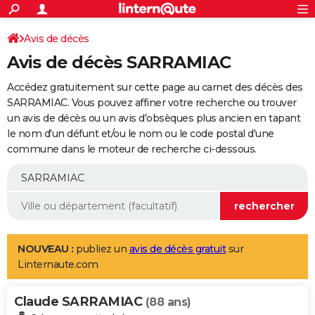
ACTUALITÉS
Connexion
S'inscrire
Avis de décès
Rechercher
Société
Education
Villes
Politique
Faits Divers
Monde
+
SPORT
Avis de décès SARRAMIAC
Football
Cyclisme
Forum
Coupe du monde 2026
Tennis
Rugby
CULTURE
Accédez gratuitement sur cette page au carnet des décès des
TNT
Cinéma
Musique
Programme TV
Streaming
Sorties cinéma
+
SARRAMIAC. Vous pouvez affiner votre recherche ou trouver
FINANCE
un avis de décès ou un avis d'obsèques plus ancien en tapant
Impôts
Immobilier
Banque
Crédit
Retraite
Epargne
Risques naturels par ville
Assurance
AUTO
le nom d'un défunt et/ou le nom ou le code postal d'une
commune dans le moteur de recherche ci-dessous.
Réserver un essai
Berlines
Forum auto
Essais
Citadines
SUV
+
HIGH-TECH
Meilleur smartphone
Ordinateurs
Guide high-tech
Mobiles
Internet
Jeux vidéo
+
BRICOLAGE
Aménagement intérieur
Cuisine
Jardinage
+
Forum
Extérieur
Salle de bains
Rangement
WEEK-END
Escapades
Expositions
Week-end nature
Guides de France
Patrimoine
Musées
+
LIFESTYLE
NOUVEAU :
publiez un
avis de décès gratuit
sur
Linternaute.com
Bien-être
Mode
+
Art de vivre
Loisirs
Modes de vie
SANTE
Claude SARRAMIAC
Guide de la santé
Médicaments
+
Alimentation
Maladies
Sommeil
(88 ans)
VOYAGE