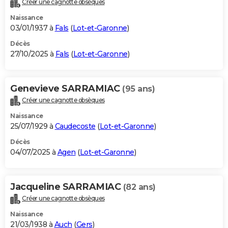
Créer une cagnotte obsèques
City break
Voyage de noces
Climat
Destinations
Voyage nature
Forum
+
PHOTO
Naissance
03/01/1937 à
Fals
(
Lot-et-Garonne
)
GUIDES D'ACHAT
Décès
27/10/2025 à
Fals
(
Lot-et-Garonne
)
BONS PLANS
CARTE DE VOEUX
Genevieve SARRAMIAC
(95 ans)
Carte Bonne année
Carte Pâques
Carte de Noël
Carte Saint-Valentin
Carte d'anniversaire
DICTIONNAIRE
Créer une cagnotte obsèques
Biographies
Expressions
Dictionnaire
Citations
Proverbes
PROGRAMME TV
Naissance
25/07/1929 à
Caudecoste
(
Lot-et-Garonne
)
COPAINS D'AVANT
Décès
04/07/2025 à
Agen
(
Lot-et-Garonne
)
Se connecter
Collèges
Universités
Service militaire
S'inscrire
Lycées
Primaires
Entreprises
Avis de recherche
AVIS DE DÉCÈS
FORUM
Jacqueline SARRAMIAC
(82 ans)
Lifestyle
Sport
Television
Cinema
Bricolage
Culture
Auto
Voyage
Créer une cagnotte obsèques
Naissance
21/03/1938 à
Auch
(
Gers
)