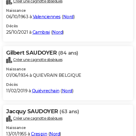
Créer une cagnotte obsèques
City break
Voyage de noces
Climat
Destinations
Voyage nature
Forum
+
PHOTO
Naissance
06/10/1963 à
Valenciennes
(
Nord
)
GUIDES D'ACHAT
Décès
25/10/2021 à
Cambrai
(
Nord
)
BONS PLANS
CARTE DE VOEUX
Gilbert SAUDOYER
(84 ans)
Carte Bonne année
Carte Pâques
Carte de Noël
Carte Saint-Valentin
Carte d'anniversaire
DICTIONNAIRE
Créer une cagnotte obsèques
Biographies
Expressions
Dictionnaire
Citations
Proverbes
PROGRAMME TV
Naissance
01/06/1934 à QUIEVRAIN BELGIQUE
COPAINS D'AVANT
Décès
11/02/2019 à
Quiévrechain
(
Nord
)
Se connecter
Collèges
Universités
Service militaire
S'inscrire
Lycées
Primaires
Entreprises
Avis de recherche
AVIS DE DÉCÈS
FORUM
Jacquy SAUDOYER
(63 ans)
Lifestyle
Sport
Television
Cinema
Bricolage
Culture
Auto
Voyage
Créer une cagnotte obsèques
Naissance
13/01/1955 à
Crespin
(
Nord
)