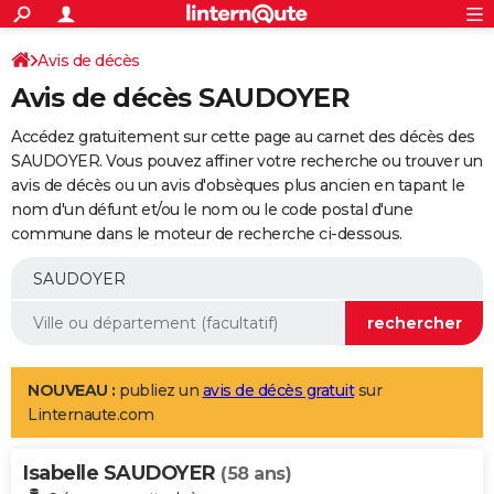
ACTUALITÉS
Connexion
S'inscrire
Avis de décès
Rechercher
Société
Education
Villes
Politique
Faits Divers
Monde
+
SPORT
Avis de décès SAUDOYER
Football
Cyclisme
Forum
Coupe du monde 2026
Tennis
Rugby
CULTURE
Accédez gratuitement sur cette page au carnet des décès des
TNT
Cinéma
Musique
Programme TV
Streaming
Sorties cinéma
+
SAUDOYER. Vous pouvez affiner votre recherche ou trouver un
FINANCE
avis de décès ou un avis d'obsèques plus ancien en tapant le
Impôts
Immobilier
Banque
Crédit
Retraite
Epargne
Risques naturels par ville
Assurance
AUTO
nom d'un défunt et/ou le nom ou le code postal d'une
commune dans le moteur de recherche ci-dessous.
Réserver un essai
Berlines
Forum auto
Essais
Citadines
SUV
+
HIGH-TECH
Meilleur smartphone
Ordinateurs
Guide high-tech
Mobiles
Internet
Jeux vidéo
+
BRICOLAGE
Aménagement intérieur
Cuisine
Jardinage
+
Forum
Extérieur
Salle de bains
Rangement
WEEK-END
Escapades
Expositions
Week-end nature
Guides de France
Patrimoine
Musées
+
LIFESTYLE
NOUVEAU :
publiez un
avis de décès gratuit
sur
Linternaute.com
Bien-être
Mode
+
Art de vivre
Loisirs
Modes de vie
SANTE
Isabelle SAUDOYER
Guide de la santé
Médicaments
+
Alimentation
Maladies
Sommeil
(58 ans)
VOYAGE