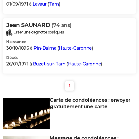
01/09/1971 à
Lavaur
(
Tarn
)
Jean SAUNARD
(74 ans)
Créer une cagnotte obsèques
Naissance
30/10/1896 à
Pin-Balma
(
Haute-Garonne
)
Décès
26/07/1971 à
Buzet-sur-Tarn
(
Haute-Garonne
)
1
Carte de condoléances : envoyer
gratuitement une carte
Message de condoléances :