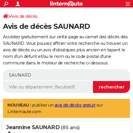
ACTUALITÉS
Connexion
S'inscrire
Avis de décès
Rechercher
Société
Education
Villes
Politique
Faits Divers
Monde
+
SPORT
Avis de décès SAUNARD
Football
Cyclisme
Forum
Coupe du monde 2026
Tennis
Rugby
CULTURE
Accédez gratuitement sur cette page au carnet des décès des
TNT
Cinéma
Musique
Programme TV
Streaming
Sorties cinéma
+
SAUNARD. Vous pouvez affiner votre recherche ou trouver un
FINANCE
avis de décès ou un avis d'obsèques plus ancien en tapant le
Impôts
Immobilier
Banque
Crédit
Retraite
Epargne
Risques naturels par ville
Assurance
AUTO
nom d'un défunt et/ou le nom ou le code postal d'une
commune dans le moteur de recherche ci-dessous.
Réserver un essai
Berlines
Forum auto
Essais
Citadines
SUV
+
HIGH-TECH
Meilleur smartphone
Ordinateurs
Guide high-tech
Mobiles
Internet
Jeux vidéo
+
BRICOLAGE
Aménagement intérieur
Cuisine
Jardinage
+
Forum
Extérieur
Salle de bains
Rangement
WEEK-END
Escapades
Expositions
Week-end nature
Guides de France
Patrimoine
Musées
+
LIFESTYLE
NOUVEAU :
publiez un
avis de décès gratuit
sur
Linternaute.com
Bien-être
Mode
+
Art de vivre
Loisirs
Modes de vie
SANTE
Jeannine SAUNARD
Guide de la santé
Médicaments
+
Alimentation
Maladies
Sommeil
(85 ans)
VOYAGE