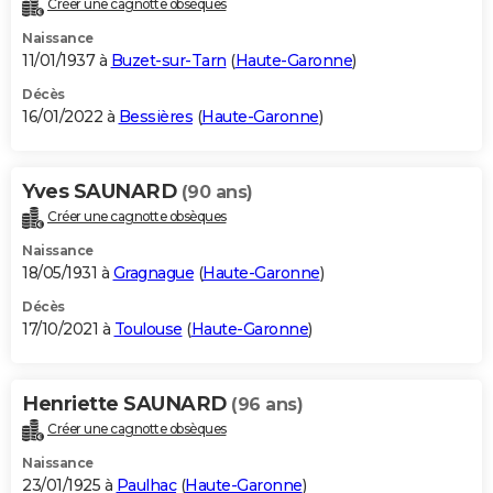
Créer une cagnotte obsèques
City break
Voyage de noces
Climat
Destinations
Voyage nature
Forum
+
PHOTO
Naissance
11/01/1937 à
Buzet-sur-Tarn
(
Haute-Garonne
)
GUIDES D'ACHAT
Décès
16/01/2022 à
Bessières
(
Haute-Garonne
)
BONS PLANS
CARTE DE VOEUX
Yves SAUNARD
(90 ans)
Carte Bonne année
Carte Pâques
Carte de Noël
Carte Saint-Valentin
Carte d'anniversaire
DICTIONNAIRE
Créer une cagnotte obsèques
Biographies
Expressions
Dictionnaire
Citations
Proverbes
PROGRAMME TV
Naissance
18/05/1931 à
Gragnague
(
Haute-Garonne
)
COPAINS D'AVANT
Décès
17/10/2021 à
Toulouse
(
Haute-Garonne
)
Se connecter
Collèges
Universités
Service militaire
S'inscrire
Lycées
Primaires
Entreprises
Avis de recherche
AVIS DE DÉCÈS
FORUM
Henriette SAUNARD
(96 ans)
Lifestyle
Sport
Television
Cinema
Bricolage
Culture
Auto
Voyage
Créer une cagnotte obsèques
Naissance
23/01/1925 à
Paulhac
(
Haute-Garonne
)