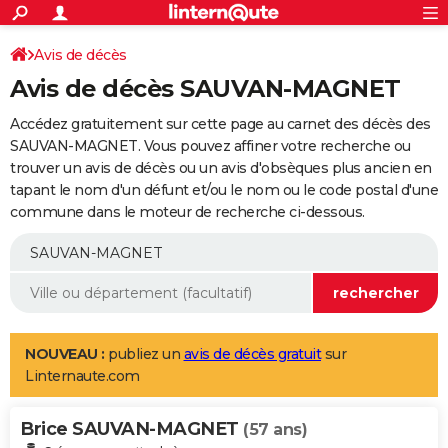
ACTUALITÉS
Connexion
S'inscrire
Avis de décès
Rechercher
Société
Education
Villes
Politique
Faits Divers
Monde
+
SPORT
Avis de décès SAUVAN-MAGNET
Football
Cyclisme
Forum
Coupe du monde 2026
Tennis
Rugby
CULTURE
Accédez gratuitement sur cette page au carnet des décès des
TNT
Cinéma
Musique
Programme TV
Streaming
Sorties cinéma
+
SAUVAN-MAGNET. Vous pouvez affiner votre recherche ou
FINANCE
trouver un avis de décès ou un avis d'obsèques plus ancien en
Impôts
Immobilier
Banque
Crédit
Retraite
Epargne
Risques naturels par ville
Assurance
AUTO
tapant le nom d'un défunt et/ou le nom ou le code postal d'une
commune dans le moteur de recherche ci-dessous.
Réserver un essai
Berlines
Forum auto
Essais
Citadines
SUV
+
HIGH-TECH
Meilleur smartphone
Ordinateurs
Guide high-tech
Mobiles
Internet
Jeux vidéo
+
BRICOLAGE
Aménagement intérieur
Cuisine
Jardinage
+
Forum
Extérieur
Salle de bains
Rangement
WEEK-END
Escapades
Expositions
Week-end nature
Guides de France
Patrimoine
Musées
+
LIFESTYLE
NOUVEAU :
publiez un
avis de décès gratuit
sur
Linternaute.com
Bien-être
Mode
+
Art de vivre
Loisirs
Modes de vie
SANTE
Brice SAUVAN-MAGNET
Guide de la santé
Médicaments
+
Alimentation
Maladies
Sommeil
(57 ans)
VOYAGE