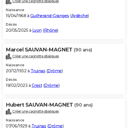
Créer une cagnotte obsèques
City break
Voyage de noces
Climat
Destinations
Voyage nature
Forum
+
PHOTO
Naissance
15/04/1968 à
Guilherand-Granges
(
Ardèche
)
GUIDES D'ACHAT
Décès
20/05/2025 à
Lyon
(
Rhône
)
BONS PLANS
CARTE DE VOEUX
Marcel SAUVAN-MAGNET
(90 ans)
Carte Bonne année
Carte Pâques
Carte de Noël
Carte Saint-Valentin
Carte d'anniversaire
DICTIONNAIRE
Créer une cagnotte obsèques
Biographies
Expressions
Dictionnaire
Citations
Proverbes
PROGRAMME TV
Naissance
20/12/1932 à
Truinas
(
Drôme
)
COPAINS D'AVANT
Décès
19/02/2023 à
Crest
(
Drôme
)
Se connecter
Collèges
Universités
Service militaire
S'inscrire
Lycées
Primaires
Entreprises
Avis de recherche
AVIS DE DÉCÈS
FORUM
Hubert SAUVAN-MAGNET
(90 ans)
Lifestyle
Sport
Television
Cinema
Bricolage
Culture
Auto
Voyage
Créer une cagnotte obsèques
Naissance
07/06/1929 à
Truinas
(
Drôme
)