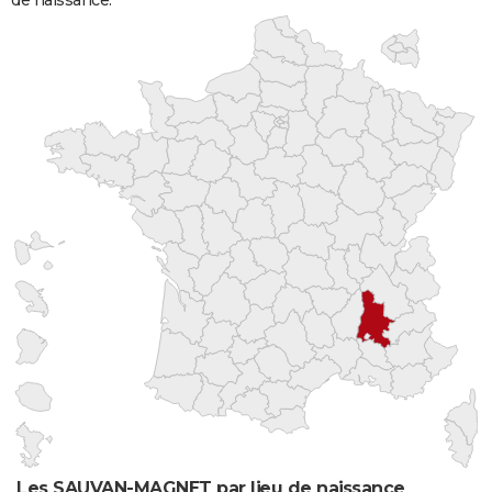
de naissance.
Les SAUVAN-MAGNET par lieu de naissance