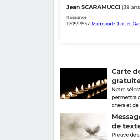
Jean SCARAMUCCI
(39 ans
Naissance
11/05/1955 à
Marmande
(
Lot-et-Ga
Carte d
gratuit
Notre sélec
permettra 
chers et de
Message
de text
Preuve de 