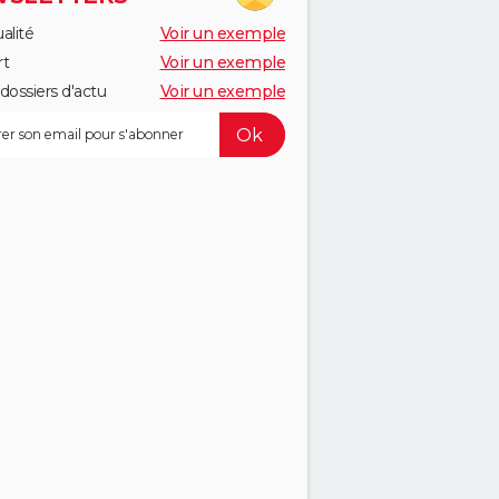
alité
Voir un exemple
rt
Voir un exemple
dossiers d'actu
Voir un exemple