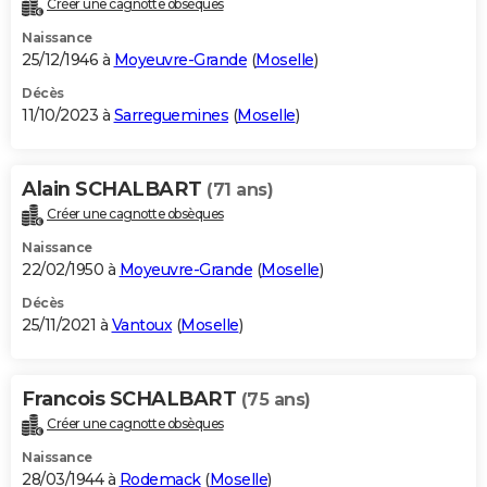
Créer une cagnotte obsèques
City break
Voyage de noces
Climat
Destinations
Voyage nature
Forum
+
PHOTO
Naissance
25/12/1946 à
Moyeuvre-Grande
(
Moselle
)
GUIDES D'ACHAT
Décès
11/10/2023 à
Sarreguemines
(
Moselle
)
BONS PLANS
CARTE DE VOEUX
Alain SCHALBART
(71 ans)
Carte Bonne année
Carte Pâques
Carte de Noël
Carte Saint-Valentin
Carte d'anniversaire
DICTIONNAIRE
Créer une cagnotte obsèques
Biographies
Expressions
Dictionnaire
Citations
Proverbes
PROGRAMME TV
Naissance
22/02/1950 à
Moyeuvre-Grande
(
Moselle
)
COPAINS D'AVANT
Décès
25/11/2021 à
Vantoux
(
Moselle
)
Se connecter
Collèges
Universités
Service militaire
S'inscrire
Lycées
Primaires
Entreprises
Avis de recherche
AVIS DE DÉCÈS
FORUM
Francois SCHALBART
(75 ans)
Lifestyle
Sport
Television
Cinema
Bricolage
Culture
Auto
Voyage
Créer une cagnotte obsèques
Naissance
28/03/1944 à
Rodemack
(
Moselle
)