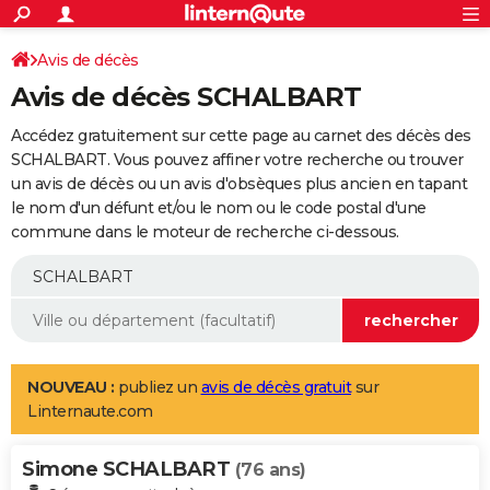
ACTUALITÉS
Connexion
S'inscrire
Avis de décès
Rechercher
Société
Education
Villes
Politique
Faits Divers
Monde
+
SPORT
Avis de décès SCHALBART
Football
Cyclisme
Forum
Coupe du monde 2026
Tennis
Rugby
CULTURE
Accédez gratuitement sur cette page au carnet des décès des
TNT
Cinéma
Musique
Programme TV
Streaming
Sorties cinéma
+
SCHALBART. Vous pouvez affiner votre recherche ou trouver
FINANCE
un avis de décès ou un avis d'obsèques plus ancien en tapant
Impôts
Immobilier
Banque
Crédit
Retraite
Epargne
Risques naturels par ville
Assurance
AUTO
le nom d'un défunt et/ou le nom ou le code postal d'une
commune dans le moteur de recherche ci-dessous.
Réserver un essai
Berlines
Forum auto
Essais
Citadines
SUV
+
HIGH-TECH
Meilleur smartphone
Ordinateurs
Guide high-tech
Mobiles
Internet
Jeux vidéo
+
BRICOLAGE
Aménagement intérieur
Cuisine
Jardinage
+
Forum
Extérieur
Salle de bains
Rangement
WEEK-END
Escapades
Expositions
Week-end nature
Guides de France
Patrimoine
Musées
+
LIFESTYLE
NOUVEAU :
publiez un
avis de décès gratuit
sur
Linternaute.com
Bien-être
Mode
+
Art de vivre
Loisirs
Modes de vie
SANTE
Simone SCHALBART
Guide de la santé
Médicaments
+
Alimentation
Maladies
Sommeil
(76 ans)
VOYAGE