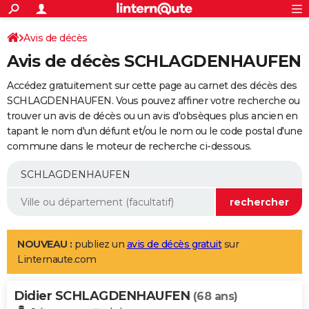
ACTUALITÉS
Connexion
S'inscrire
Avis de décès
Rechercher
Société
Education
Villes
Politique
Faits Divers
Monde
+
SPORT
Avis de décès SCHLAGDENHAUFEN
Football
Cyclisme
Forum
Coupe du monde 2026
Tennis
Rugby
CULTURE
Accédez gratuitement sur cette page au carnet des décès des
TNT
Cinéma
Musique
Programme TV
Streaming
Sorties cinéma
+
SCHLAGDENHAUFEN. Vous pouvez affiner votre recherche ou
FINANCE
trouver un avis de décès ou un avis d'obsèques plus ancien en
Impôts
Immobilier
Banque
Crédit
Retraite
Epargne
Risques naturels par ville
Assurance
AUTO
tapant le nom d'un défunt et/ou le nom ou le code postal d'une
commune dans le moteur de recherche ci-dessous.
Réserver un essai
Berlines
Forum auto
Essais
Citadines
SUV
+
HIGH-TECH
Meilleur smartphone
Ordinateurs
Guide high-tech
Mobiles
Internet
Jeux vidéo
+
BRICOLAGE
Aménagement intérieur
Cuisine
Jardinage
+
Forum
Extérieur
Salle de bains
Rangement
WEEK-END
Escapades
Expositions
Week-end nature
Guides de France
Patrimoine
Musées
+
LIFESTYLE
NOUVEAU :
publiez un
avis de décès gratuit
sur
Linternaute.com
Bien-être
Mode
+
Art de vivre
Loisirs
Modes de vie
SANTE
Didier SCHLAGDENHAUFEN
Guide de la santé
Médicaments
+
Alimentation
Maladies
Sommeil
(68 ans)
VOYAGE