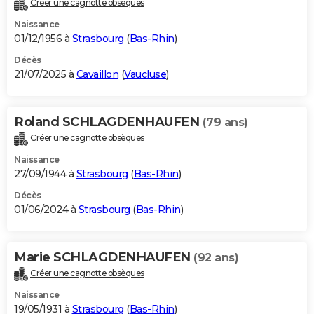
Créer une cagnotte obsèques
City break
Voyage de noces
Climat
Destinations
Voyage nature
Forum
+
PHOTO
Naissance
01/12/1956 à
Strasbourg
(
Bas-Rhin
)
GUIDES D'ACHAT
Décès
21/07/2025 à
Cavaillon
(
Vaucluse
)
BONS PLANS
CARTE DE VOEUX
Roland SCHLAGDENHAUFEN
(79 ans)
Carte Bonne année
Carte Pâques
Carte de Noël
Carte Saint-Valentin
Carte d'anniversaire
DICTIONNAIRE
Créer une cagnotte obsèques
Biographies
Expressions
Dictionnaire
Citations
Proverbes
PROGRAMME TV
Naissance
27/09/1944 à
Strasbourg
(
Bas-Rhin
)
COPAINS D'AVANT
Décès
01/06/2024 à
Strasbourg
(
Bas-Rhin
)
Se connecter
Collèges
Universités
Service militaire
S'inscrire
Lycées
Primaires
Entreprises
Avis de recherche
AVIS DE DÉCÈS
FORUM
Marie SCHLAGDENHAUFEN
(92 ans)
Lifestyle
Sport
Television
Cinema
Bricolage
Culture
Auto
Voyage
Créer une cagnotte obsèques
Naissance
19/05/1931 à
Strasbourg
(
Bas-Rhin
)