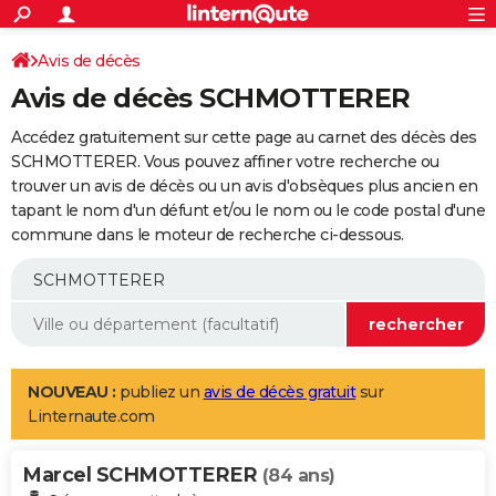
ACTUALITÉS
Connexion
S'inscrire
Avis de décès
Rechercher
Société
Education
Villes
Politique
Faits Divers
Monde
+
SPORT
Avis de décès SCHMOTTERER
Football
Cyclisme
Forum
Coupe du monde 2026
Tennis
Rugby
CULTURE
Accédez gratuitement sur cette page au carnet des décès des
TNT
Cinéma
Musique
Programme TV
Streaming
Sorties cinéma
+
SCHMOTTERER. Vous pouvez affiner votre recherche ou
FINANCE
trouver un avis de décès ou un avis d'obsèques plus ancien en
Impôts
Immobilier
Banque
Crédit
Retraite
Epargne
Risques naturels par ville
Assurance
AUTO
tapant le nom d'un défunt et/ou le nom ou le code postal d'une
commune dans le moteur de recherche ci-dessous.
Réserver un essai
Berlines
Forum auto
Essais
Citadines
SUV
+
HIGH-TECH
Meilleur smartphone
Ordinateurs
Guide high-tech
Mobiles
Internet
Jeux vidéo
+
BRICOLAGE
Aménagement intérieur
Cuisine
Jardinage
+
Forum
Extérieur
Salle de bains
Rangement
WEEK-END
Escapades
Expositions
Week-end nature
Guides de France
Patrimoine
Musées
+
LIFESTYLE
NOUVEAU :
publiez un
avis de décès gratuit
sur
Linternaute.com
Bien-être
Mode
+
Art de vivre
Loisirs
Modes de vie
SANTE
Marcel SCHMOTTERER
Guide de la santé
Médicaments
+
Alimentation
Maladies
Sommeil
(84 ans)
VOYAGE