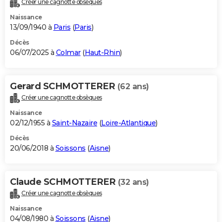
Créer une cagnotte obsèques
City break
Voyage de noces
Climat
Destinations
Voyage nature
Forum
+
PHOTO
Naissance
13/09/1940 à
Paris
(
Paris
)
GUIDES D'ACHAT
Décès
06/07/2025 à
Colmar
(
Haut-Rhin
)
BONS PLANS
CARTE DE VOEUX
Gerard SCHMOTTERER
(62 ans)
Carte Bonne année
Carte Pâques
Carte de Noël
Carte Saint-Valentin
Carte d'anniversaire
DICTIONNAIRE
Créer une cagnotte obsèques
Biographies
Expressions
Dictionnaire
Citations
Proverbes
PROGRAMME TV
Naissance
02/12/1955 à
Saint-Nazaire
(
Loire-Atlantique
)
COPAINS D'AVANT
Décès
20/06/2018 à
Soissons
(
Aisne
)
Se connecter
Collèges
Universités
Service militaire
S'inscrire
Lycées
Primaires
Entreprises
Avis de recherche
AVIS DE DÉCÈS
FORUM
Claude SCHMOTTERER
(32 ans)
Lifestyle
Sport
Television
Cinema
Bricolage
Culture
Auto
Voyage
Créer une cagnotte obsèques
Naissance
04/08/1980 à
Soissons
(
Aisne
)