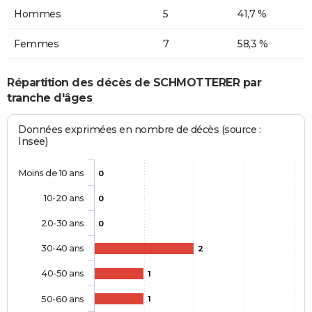
Hommes
5
41,7 %
Femmes
7
58,3 %
Répartition des décès de SCHMOTTERER par
tranche d'âges
Données exprimées en nombre de décès (source :
Insee)
Moins de 10 ans
0
10-20 ans
0
20-30 ans
0
30-40 ans
2
40-50 ans
1
50-60 ans
1