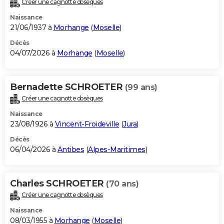
Créer une cagnotte obsèques
City break
Voyage de noces
Climat
Destinations
Voyage nature
Forum
+
PHOTO
Naissance
21/06/1937 à
Morhange
(
Moselle
)
GUIDES D'ACHAT
Décès
04/07/2026 à
Morhange
(
Moselle
)
BONS PLANS
CARTE DE VOEUX
Bernadette SCHROETER
(99 ans)
Carte Bonne année
Carte Pâques
Carte de Noël
Carte Saint-Valentin
Carte d'anniversaire
DICTIONNAIRE
Créer une cagnotte obsèques
Biographies
Expressions
Dictionnaire
Citations
Proverbes
PROGRAMME TV
Naissance
23/08/1926 à
Vincent-Froideville
(
Jura
)
COPAINS D'AVANT
Décès
06/04/2026 à
Antibes
(
Alpes-Maritimes
)
Se connecter
Collèges
Universités
Service militaire
S'inscrire
Lycées
Primaires
Entreprises
Avis de recherche
AVIS DE DÉCÈS
FORUM
Charles SCHROETER
(70 ans)
Lifestyle
Sport
Television
Cinema
Bricolage
Culture
Auto
Voyage
Créer une cagnotte obsèques
Naissance
08/03/1955 à
Morhange
(
Moselle
)