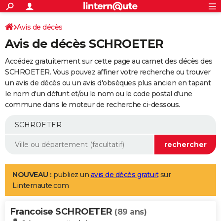
ACTUALITÉS
Connexion
S'inscrire
Avis de décès
Rechercher
Société
Education
Villes
Politique
Faits Divers
Monde
+
SPORT
Avis de décès SCHROETER
Football
Cyclisme
Forum
Coupe du monde 2026
Tennis
Rugby
CULTURE
Accédez gratuitement sur cette page au carnet des décès des
TNT
Cinéma
Musique
Programme TV
Streaming
Sorties cinéma
+
SCHROETER. Vous pouvez affiner votre recherche ou trouver
FINANCE
un avis de décès ou un avis d'obsèques plus ancien en tapant
Impôts
Immobilier
Banque
Crédit
Retraite
Epargne
Risques naturels par ville
Assurance
AUTO
le nom d'un défunt et/ou le nom ou le code postal d'une
commune dans le moteur de recherche ci-dessous.
Réserver un essai
Berlines
Forum auto
Essais
Citadines
SUV
+
HIGH-TECH
Meilleur smartphone
Ordinateurs
Guide high-tech
Mobiles
Internet
Jeux vidéo
+
BRICOLAGE
Aménagement intérieur
Cuisine
Jardinage
+
Forum
Extérieur
Salle de bains
Rangement
WEEK-END
Escapades
Expositions
Week-end nature
Guides de France
Patrimoine
Musées
+
LIFESTYLE
NOUVEAU :
publiez un
avis de décès gratuit
sur
Linternaute.com
Bien-être
Mode
+
Art de vivre
Loisirs
Modes de vie
SANTE
Francoise SCHROETER
Guide de la santé
Médicaments
+
Alimentation
Maladies
Sommeil
(89 ans)
VOYAGE