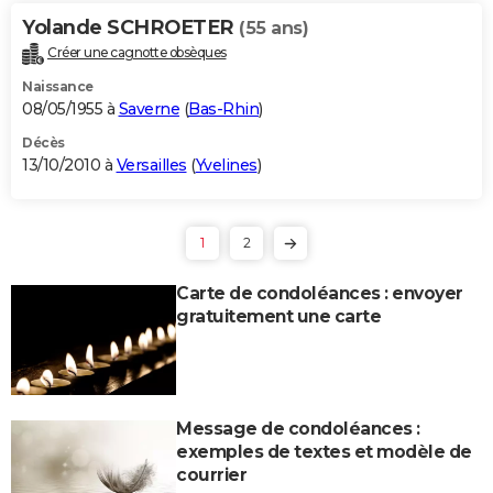
Yolande SCHROETER
(55 ans)
Créer une cagnotte obsèques
Naissance
08/05/1955 à
Saverne
(
Bas-Rhin
)
Décès
13/10/2010 à
Versailles
(
Yvelines
)
1
2
Carte de condoléances : envoyer
gratuitement une carte
Message de condoléances :
exemples de textes et modèle de
courrier