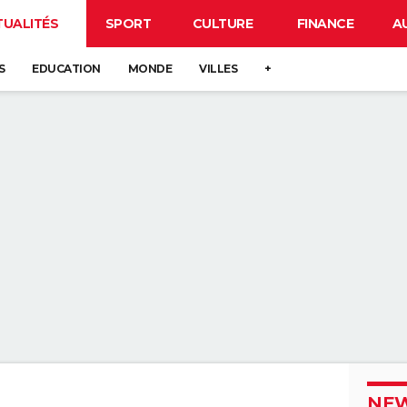
TUALITÉS
SPORT
CULTURE
FINANCE
A
S
EDUCATION
MONDE
VILLES
+
NEW