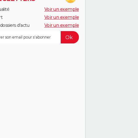
alité
Voir un exemple
rt
Voir un exemple
dossiers d'actu
Voir un exemple