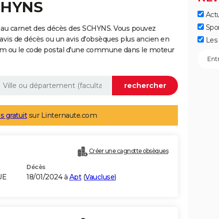
SCHYNS
Actu
Spo
 au carnet des décès des SCHYNS. Vous pouvez
 avis de décès ou un avis d'obsèques plus ancien en
Les 
nom ou le code postal d'une commune dans le moteur
s gratuit
sur Linternaute.com
Créer une cagnotte obsèques
Décès
UE
18/01/2024 à
Apt
(
Vaucluse
)