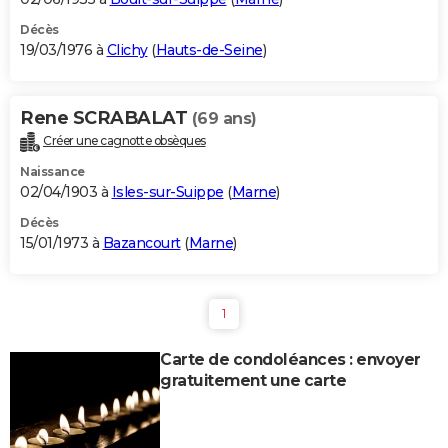
Décès
19/03/1976 à
Clichy
(
Hauts-de-Seine
)
Rene SCRABALAT
(69 ans)
Créer une cagnotte obsèques
Naissance
02/04/1903 à
Isles-sur-Suippe
(
Marne
)
Décès
15/01/1973 à
Bazancourt
(
Marne
)
1
Carte de condoléances : envoyer
gratuitement une carte