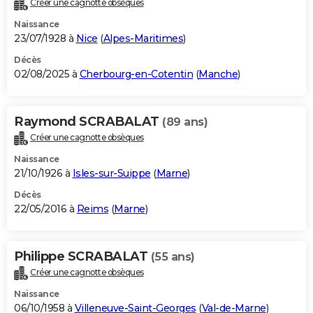
Créer une cagnotte obsèques
City break
Voyage de noces
Climat
Destinations
Voyage nature
Forum
+
PHOTO
Naissance
23/07/1928 à
Nice
(
Alpes-Maritimes
)
GUIDES D'ACHAT
Décès
02/08/2025 à
Cherbourg-en-Cotentin
(
Manche
)
BONS PLANS
CARTE DE VOEUX
Raymond SCRABALAT
(89 ans)
Carte Bonne année
Carte Pâques
Carte de Noël
Carte Saint-Valentin
Carte d'anniversaire
DICTIONNAIRE
Créer une cagnotte obsèques
Biographies
Expressions
Dictionnaire
Citations
Proverbes
PROGRAMME TV
Naissance
21/10/1926 à
Isles-sur-Suippe
(
Marne
)
COPAINS D'AVANT
Décès
22/05/2016 à
Reims
(
Marne
)
Se connecter
Collèges
Universités
Service militaire
S'inscrire
Lycées
Primaires
Entreprises
Avis de recherche
AVIS DE DÉCÈS
FORUM
Philippe SCRABALAT
(55 ans)
Lifestyle
Sport
Television
Cinema
Bricolage
Culture
Auto
Voyage
Créer une cagnotte obsèques
Naissance
06/10/1958 à
Villeneuve-Saint-Georges
(
Val-de-Marne
)