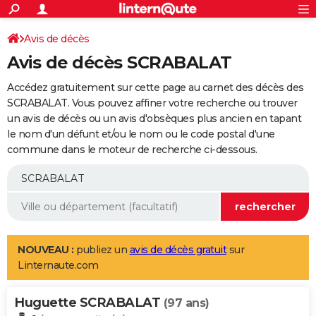
ACTUALITÉS
Connexion
S'inscrire
Avis de décès
Rechercher
Société
Education
Villes
Politique
Faits Divers
Monde
+
SPORT
Avis de décès SCRABALAT
Football
Cyclisme
Forum
Coupe du monde 2026
Tennis
Rugby
CULTURE
Accédez gratuitement sur cette page au carnet des décès des
TNT
Cinéma
Musique
Programme TV
Streaming
Sorties cinéma
+
SCRABALAT. Vous pouvez affiner votre recherche ou trouver
FINANCE
un avis de décès ou un avis d'obsèques plus ancien en tapant
Impôts
Immobilier
Banque
Crédit
Retraite
Epargne
Risques naturels par ville
Assurance
AUTO
le nom d'un défunt et/ou le nom ou le code postal d'une
commune dans le moteur de recherche ci-dessous.
Réserver un essai
Berlines
Forum auto
Essais
Citadines
SUV
+
HIGH-TECH
Meilleur smartphone
Ordinateurs
Guide high-tech
Mobiles
Internet
Jeux vidéo
+
BRICOLAGE
Aménagement intérieur
Cuisine
Jardinage
+
Forum
Extérieur
Salle de bains
Rangement
WEEK-END
Escapades
Expositions
Week-end nature
Guides de France
Patrimoine
Musées
+
LIFESTYLE
NOUVEAU :
publiez un
avis de décès gratuit
sur
Linternaute.com
Bien-être
Mode
+
Art de vivre
Loisirs
Modes de vie
SANTE
Huguette SCRABALAT
Guide de la santé
Médicaments
+
Alimentation
Maladies
Sommeil
(97 ans)
VOYAGE