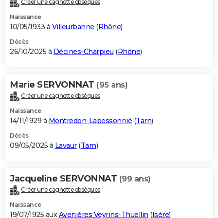
Créer une cagnotte obsèques
City break
Voyage de noces
Climat
Destinations
Voyage nature
Forum
+
PHOTO
Naissance
10/05/1933 à
Villeurbanne
(
Rhône
)
GUIDES D'ACHAT
Décès
26/10/2025 à
Décines-Charpieu
(
Rhône
)
BONS PLANS
CARTE DE VOEUX
Marie SERVONNAT
(95 ans)
Carte Bonne année
Carte Pâques
Carte de Noël
Carte Saint-Valentin
Carte d'anniversaire
DICTIONNAIRE
Créer une cagnotte obsèques
Biographies
Expressions
Dictionnaire
Citations
Proverbes
PROGRAMME TV
Naissance
14/11/1929 à
Montredon-Labessonnié
(
Tarn
)
COPAINS D'AVANT
Décès
09/05/2025 à
Lavaur
(
Tarn
)
Se connecter
Collèges
Universités
Service militaire
S'inscrire
Lycées
Primaires
Entreprises
Avis de recherche
AVIS DE DÉCÈS
FORUM
Jacqueline SERVONNAT
(99 ans)
Lifestyle
Sport
Television
Cinema
Bricolage
Culture
Auto
Voyage
Créer une cagnotte obsèques
Naissance
19/07/1925 aux
Avenières Veyrins-Thuellin
(
Isère
)