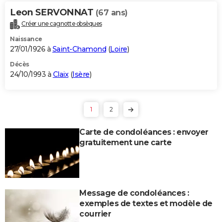
Leon SERVONNAT
(67 ans)
Créer une cagnotte obsèques
Naissance
27/01/1926 à
Saint-Chamond
(
Loire
)
Décès
24/10/1993 à
Claix
(
Isère
)
1
2
Carte de condoléances : envoyer
gratuitement une carte
Message de condoléances :
exemples de textes et modèle de
courrier