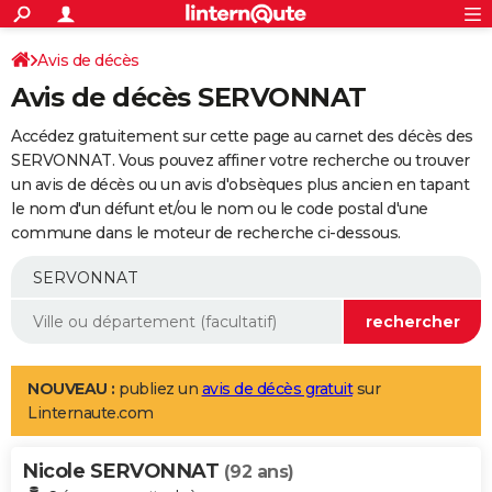
ACTUALITÉS
Connexion
S'inscrire
Avis de décès
Rechercher
Société
Education
Villes
Politique
Faits Divers
Monde
+
SPORT
Avis de décès SERVONNAT
Football
Cyclisme
Forum
Coupe du monde 2026
Tennis
Rugby
CULTURE
Accédez gratuitement sur cette page au carnet des décès des
TNT
Cinéma
Musique
Programme TV
Streaming
Sorties cinéma
+
SERVONNAT. Vous pouvez affiner votre recherche ou trouver
FINANCE
un avis de décès ou un avis d'obsèques plus ancien en tapant
Impôts
Immobilier
Banque
Crédit
Retraite
Epargne
Risques naturels par ville
Assurance
AUTO
le nom d'un défunt et/ou le nom ou le code postal d'une
commune dans le moteur de recherche ci-dessous.
Réserver un essai
Berlines
Forum auto
Essais
Citadines
SUV
+
HIGH-TECH
Meilleur smartphone
Ordinateurs
Guide high-tech
Mobiles
Internet
Jeux vidéo
+
BRICOLAGE
Aménagement intérieur
Cuisine
Jardinage
+
Forum
Extérieur
Salle de bains
Rangement
WEEK-END
Escapades
Expositions
Week-end nature
Guides de France
Patrimoine
Musées
+
LIFESTYLE
NOUVEAU :
publiez un
avis de décès gratuit
sur
Linternaute.com
Bien-être
Mode
+
Art de vivre
Loisirs
Modes de vie
SANTE
Nicole SERVONNAT
Guide de la santé
Médicaments
+
Alimentation
Maladies
Sommeil
(92 ans)
VOYAGE