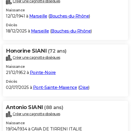
Créer une cagnotte obsèques
City break
Voyage de noces
Climat
Destinations
Voyage nature
Forum
+
PHOTO
Naissance
12/12/1941 à
Marseille
(
Bouches-du-Rhône
)
GUIDES D'ACHAT
Décès
18/12/2025 à
Marseille
(
Bouches-du-Rhône
)
BONS PLANS
CARTE DE VOEUX
Honorine SIANI
(72 ans)
Carte Bonne année
Carte Pâques
Carte de Noël
Carte Saint-Valentin
Carte d'anniversaire
DICTIONNAIRE
Créer une cagnotte obsèques
Biographies
Expressions
Dictionnaire
Citations
Proverbes
PROGRAMME TV
Naissance
21/12/1952 à
Pointe-Noire
COPAINS D'AVANT
Décès
02/07/2025 à
Pont-Sainte-Maxence
(
Oise
)
Se connecter
Collèges
Universités
Service militaire
S'inscrire
Lycées
Primaires
Entreprises
Avis de recherche
AVIS DE DÉCÈS
FORUM
Antonio SIANI
(88 ans)
Lifestyle
Sport
Television
Cinema
Bricolage
Culture
Auto
Voyage
Créer une cagnotte obsèques
Naissance
19/04/1934 à CAVA DE TIRRENI ITALIE