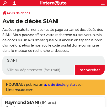
ACTUALITÉS
Connexion
S'inscrire
Avis de décès
Rechercher
Société
Education
Villes
Politique
Faits Divers
Monde
+
SPORT
Avis de décès SIANI
Football
Cyclisme
Forum
Coupe du monde 2026
Tennis
Rugby
CULTURE
Accédez gratuitement sur cette page au carnet des décès des
TNT
Cinéma
Musique
Programme TV
Streaming
Sorties cinéma
+
SIANI. Vous pouvez affiner votre recherche ou trouver un avis
FINANCE
de décès ou un avis d'obsèques plus ancien en tapant le nom
Impôts
Immobilier
Banque
Crédit
Retraite
Epargne
Risques naturels par ville
Assurance
AUTO
d'un défunt et/ou le nom ou le code postal d'une commune
dans le moteur de recherche ci-dessous.
Réserver un essai
Berlines
Forum auto
Essais
Citadines
SUV
+
HIGH-TECH
Meilleur smartphone
Ordinateurs
Guide high-tech
Mobiles
Internet
Jeux vidéo
+
BRICOLAGE
Aménagement intérieur
Cuisine
Jardinage
+
Forum
Extérieur
Salle de bains
Rangement
WEEK-END
Escapades
Expositions
Week-end nature
Guides de France
Patrimoine
Musées
+
LIFESTYLE
NOUVEAU :
publiez un
avis de décès gratuit
sur
Linternaute.com
Bien-être
Mode
+
Art de vivre
Loisirs
Modes de vie
SANTE
Raymond SIANI
Guide de la santé
Médicaments
+
Alimentation
Maladies
Sommeil
(84 ans)
VOYAGE