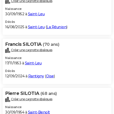
Créer une cagnotte obsèques
City break
Voyage de noces
Climat
Destinations
Voyage nature
Forum
+
PHOTO
Naissance
30/09/1952 à
Saint-Leu
GUIDES D'ACHAT
Décès
16/08/2025 à
Saint-Leu
(
La Réunion
)
BONS PLANS
CARTE DE VOEUX
Francis SILOTIA
(70 ans)
Carte Bonne année
Carte Pâques
Carte de Noël
Carte Saint-Valentin
Carte d'anniversaire
DICTIONNAIRE
Créer une cagnotte obsèques
Biographies
Expressions
Dictionnaire
Citations
Proverbes
PROGRAMME TV
Naissance
17/11/1953 à
Saint-Leu
COPAINS D'AVANT
Décès
12/09/2024 à
Rantigny
(
Oise
)
Se connecter
Collèges
Universités
Service militaire
S'inscrire
Lycées
Primaires
Entreprises
Avis de recherche
AVIS DE DÉCÈS
FORUM
Pierre SILOTIA
(68 ans)
Lifestyle
Sport
Television
Cinema
Bricolage
Culture
Auto
Voyage
Créer une cagnotte obsèques
Naissance
30/09/1954 à
Saint-Benoît