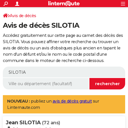
ACTUALITÉS
Connexion
S'inscrire
Avis de décès
Rechercher
Société
Education
Villes
Politique
Faits Divers
Monde
+
SPORT
Avis de décès SILOTIA
Football
Cyclisme
Forum
Coupe du monde 2026
Tennis
Rugby
CULTURE
Accédez gratuitement sur cette page au carnet des décès des
TNT
Cinéma
Musique
Programme TV
Streaming
Sorties cinéma
+
SILOTIA. Vous pouvez affiner votre recherche ou trouver un
FINANCE
avis de décès ou un avis d'obsèques plus ancien en tapant le
Impôts
Immobilier
Banque
Crédit
Retraite
Epargne
Risques naturels par ville
Assurance
AUTO
nom d'un défunt et/ou le nom ou le code postal d'une
commune dans le moteur de recherche ci-dessous.
Réserver un essai
Berlines
Forum auto
Essais
Citadines
SUV
+
HIGH-TECH
Meilleur smartphone
Ordinateurs
Guide high-tech
Mobiles
Internet
Jeux vidéo
+
BRICOLAGE
Aménagement intérieur
Cuisine
Jardinage
+
Forum
Extérieur
Salle de bains
Rangement
WEEK-END
Escapades
Expositions
Week-end nature
Guides de France
Patrimoine
Musées
+
LIFESTYLE
NOUVEAU :
publiez un
avis de décès gratuit
sur
Linternaute.com
Bien-être
Mode
+
Art de vivre
Loisirs
Modes de vie
SANTE
Jean SILOTIA
Guide de la santé
Médicaments
+
Alimentation
Maladies
Sommeil
(72 ans)
VOYAGE