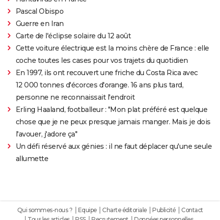
Pascal Obispo
Guerre en Iran
Carte de l'éclipse solaire du 12 août
Cette voiture électrique est la moins chère de France : elle
coche toutes les cases pour vos trajets du quotidien
En 1997, ils ont recouvert une friche du Costa Rica avec
12 000 tonnes d'écorces d'orange. 16 ans plus tard,
personne ne reconnaissait l'endroit
Erling Haaland, footballeur : "Mon plat préféré est quelque
chose que je ne peux presque jamais manger. Mais je dois
l'avouer, j'adore ça"
Un défi réservé aux génies : il ne faut déplacer qu'une seule
allumette
Qui sommes-nous ?
Equipe
Charte éditoriale
Publicité
Contact
Tous les articles
RSS
Recrutement
Données personnelles