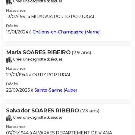
Créer une cagnotte obsèques
City break
Voyage de noces
Climat
Destinations
Voyage nature
Forum
+
PHOTO
Naissance
13/07/1961 à MIRAGAIA PORTO PORTUGAL
GUIDES D'ACHAT
Décès
19/01/2024 à
Châlons-en-Champagne
(
Marne
)
BONS PLANS
CARTE DE VOEUX
Maria SOARES RIBEIRO
(79 ans)
Carte Bonne année
Carte Pâques
Carte de Noël
Carte Saint-Valentin
Carte d'anniversaire
DICTIONNAIRE
Créer une cagnotte obsèques
Biographies
Expressions
Dictionnaire
Citations
Proverbes
PROGRAMME TV
Naissance
23/01/1944 à OUTIZ PORTUGAL
COPAINS D'AVANT
Décès
22/09/2023 à
Sainte-Savine
(
Aube
)
Se connecter
Collèges
Universités
Service militaire
S'inscrire
Lycées
Primaires
Entreprises
Avis de recherche
AVIS DE DÉCÈS
FORUM
Salvador SOARES RIBEIRO
(73 ans)
Lifestyle
Sport
Television
Cinema
Bricolage
Culture
Auto
Voyage
Créer une cagnotte obsèques
Naissance
07/05/1944 à ALVARAES DEPARTEMENT DE VIANA