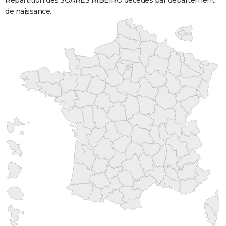
Répartition des SOARES RIBEIRO décédés par département
de naissance.