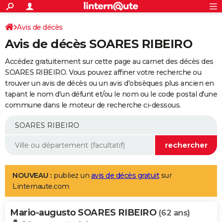
ACTUALITÉS
Connexion
S'inscrire
Avis de décès
Rechercher
Société
Education
Villes
Politique
Faits Divers
Monde
+
SPORT
Avis de décès SOARES RIBEIRO
Football
Cyclisme
Forum
Coupe du monde 2026
Tennis
Rugby
CULTURE
Accédez gratuitement sur cette page au carnet des décès des
TNT
Cinéma
Musique
Programme TV
Streaming
Sorties cinéma
+
SOARES RIBEIRO. Vous pouvez affiner votre recherche ou
FINANCE
trouver un avis de décès ou un avis d'obsèques plus ancien en
Impôts
Immobilier
Banque
Crédit
Retraite
Epargne
Risques naturels par ville
Assurance
AUTO
tapant le nom d'un défunt et/ou le nom ou le code postal d'une
commune dans le moteur de recherche ci-dessous.
Réserver un essai
Berlines
Forum auto
Essais
Citadines
SUV
+
HIGH-TECH
Meilleur smartphone
Ordinateurs
Guide high-tech
Mobiles
Internet
Jeux vidéo
+
BRICOLAGE
Aménagement intérieur
Cuisine
Jardinage
+
Forum
Extérieur
Salle de bains
Rangement
WEEK-END
Escapades
Expositions
Week-end nature
Guides de France
Patrimoine
Musées
+
LIFESTYLE
NOUVEAU :
publiez un
avis de décès gratuit
sur
Linternaute.com
Bien-être
Mode
+
Art de vivre
Loisirs
Modes de vie
SANTE
Mario-augusto SOARES RIBEIRO
Guide de la santé
Médicaments
+
Alimentation
Maladies
Sommeil
(62 ans)
VOYAGE