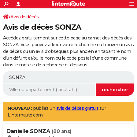
ACTUALITÉS
Connexion
S'inscrire
Avis de décès
Rechercher
Société
Education
Villes
Politique
Faits Divers
Monde
+
SPORT
Avis de décès SONZA
Football
Cyclisme
Forum
Coupe du monde 2026
Tennis
Rugby
CULTURE
Accédez gratuitement sur cette page au carnet des décès des
TNT
Cinéma
Musique
Programme TV
Streaming
Sorties cinéma
+
SONZA. Vous pouvez affiner votre recherche ou trouver un avis
FINANCE
de décès ou un avis d'obsèques plus ancien en tapant le nom
Impôts
Immobilier
Banque
Crédit
Retraite
Epargne
Risques naturels par ville
Assurance
AUTO
d'un défunt et/ou le nom ou le code postal d'une commune
dans le moteur de recherche ci-dessous.
Réserver un essai
Berlines
Forum auto
Essais
Citadines
SUV
+
HIGH-TECH
Meilleur smartphone
Ordinateurs
Guide high-tech
Mobiles
Internet
Jeux vidéo
+
BRICOLAGE
Aménagement intérieur
Cuisine
Jardinage
+
Forum
Extérieur
Salle de bains
Rangement
WEEK-END
Escapades
Expositions
Week-end nature
Guides de France
Patrimoine
Musées
+
LIFESTYLE
NOUVEAU :
publiez un
avis de décès gratuit
sur
Linternaute.com
Bien-être
Mode
+
Art de vivre
Loisirs
Modes de vie
SANTE
Danielle SONZA
Guide de la santé
Médicaments
+
Alimentation
Maladies
Sommeil
(80 ans)
VOYAGE