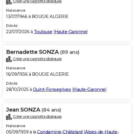
Créer une cagnotte obsèques
City break
Voyage de noces
Climat
Destinations
Voyage nature
Forum
+
PHOTO
Naissance
13/07/1946 à BOUGIE ALGERIE
GUIDES D'ACHAT
Décès
22/07/2026 à
Toulouse
(
Haute-Garonne
)
BONS PLANS
CARTE DE VOEUX
Bernadette SONZA
(89 ans)
Carte Bonne année
Carte Pâques
Carte de Noël
Carte Saint-Valentin
Carte d'anniversaire
DICTIONNAIRE
Créer une cagnotte obsèques
Biographies
Expressions
Dictionnaire
Citations
Proverbes
PROGRAMME TV
Naissance
16/09/1936 à BOUGIE ALGERIE
COPAINS D'AVANT
Décès
28/10/2025 à
Quint-Fonsegrives
(
Haute-Garonne
)
Se connecter
Collèges
Universités
Service militaire
S'inscrire
Lycées
Primaires
Entreprises
Avis de recherche
AVIS DE DÉCÈS
FORUM
Jean SONZA
(84 ans)
Lifestyle
Sport
Television
Cinema
Bricolage
Culture
Auto
Voyage
Créer une cagnotte obsèques
Naissance
05/09/1939 à la
Condamine-Châtelard
(
Alpes-de-Haute-