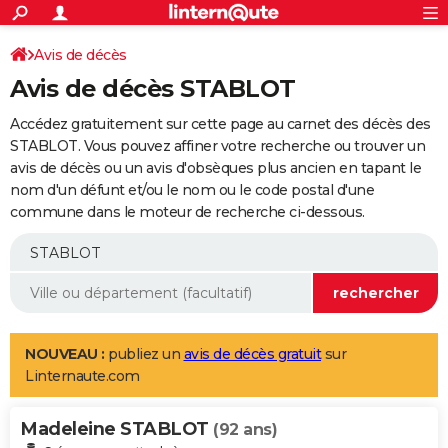
ACTUALITÉS
Connexion
S'inscrire
Avis de décès
Rechercher
Société
Education
Villes
Politique
Faits Divers
Monde
+
SPORT
Avis de décès STABLOT
Football
Cyclisme
Forum
Coupe du monde 2026
Tennis
Rugby
CULTURE
Accédez gratuitement sur cette page au carnet des décès des
TNT
Cinéma
Musique
Programme TV
Streaming
Sorties cinéma
+
STABLOT. Vous pouvez affiner votre recherche ou trouver un
FINANCE
avis de décès ou un avis d'obsèques plus ancien en tapant le
Impôts
Immobilier
Banque
Crédit
Retraite
Epargne
Risques naturels par ville
Assurance
AUTO
nom d'un défunt et/ou le nom ou le code postal d'une
commune dans le moteur de recherche ci-dessous.
Réserver un essai
Berlines
Forum auto
Essais
Citadines
SUV
+
HIGH-TECH
Meilleur smartphone
Ordinateurs
Guide high-tech
Mobiles
Internet
Jeux vidéo
+
BRICOLAGE
Aménagement intérieur
Cuisine
Jardinage
+
Forum
Extérieur
Salle de bains
Rangement
WEEK-END
Escapades
Expositions
Week-end nature
Guides de France
Patrimoine
Musées
+
LIFESTYLE
NOUVEAU :
publiez un
avis de décès gratuit
sur
Linternaute.com
Bien-être
Mode
+
Art de vivre
Loisirs
Modes de vie
SANTE
Madeleine STABLOT
Guide de la santé
Médicaments
+
Alimentation
Maladies
Sommeil
(92 ans)
VOYAGE