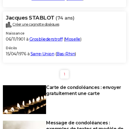
Jacques STABLOT
(74 ans)
Créer une cagnotte obsèques
Naissance
06/11/1901 à
Grosbliederstroff
(
Moselle
)
Décès
15/04/1976 à
Sarre-Union
(
Bas-Rhin
)
1
Carte de condoléances : envoyer
gratuitement une carte
Message de condoléances :
exemples de textes et modèle de