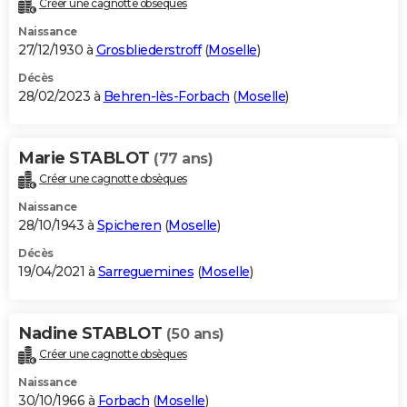
Créer une cagnotte obsèques
City break
Voyage de noces
Climat
Destinations
Voyage nature
Forum
+
PHOTO
Naissance
27/12/1930 à
Grosbliederstroff
(
Moselle
)
GUIDES D'ACHAT
Décès
28/02/2023 à
Behren-lès-Forbach
(
Moselle
)
BONS PLANS
CARTE DE VOEUX
Marie STABLOT
(77 ans)
Carte Bonne année
Carte Pâques
Carte de Noël
Carte Saint-Valentin
Carte d'anniversaire
DICTIONNAIRE
Créer une cagnotte obsèques
Biographies
Expressions
Dictionnaire
Citations
Proverbes
PROGRAMME TV
Naissance
28/10/1943 à
Spicheren
(
Moselle
)
COPAINS D'AVANT
Décès
19/04/2021 à
Sarreguemines
(
Moselle
)
Se connecter
Collèges
Universités
Service militaire
S'inscrire
Lycées
Primaires
Entreprises
Avis de recherche
AVIS DE DÉCÈS
FORUM
Nadine STABLOT
(50 ans)
Lifestyle
Sport
Television
Cinema
Bricolage
Culture
Auto
Voyage
Créer une cagnotte obsèques
Naissance
30/10/1966 à
Forbach
(
Moselle
)