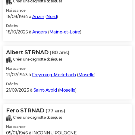
Créer une cagnotte obsèques
City break
Voyage de noces
Climat
Destinations
Voyage nature
Forum
+
PHOTO
Naissance
16/09/1934 à
Anzin
(
Nord
)
GUIDES D'ACHAT
Décès
18/10/2025 à
Angers
(
Maine-et-Loire
)
BONS PLANS
CARTE DE VOEUX
Albert STRNAD
(80 ans)
Carte Bonne année
Carte Pâques
Carte de Noël
Carte Saint-Valentin
Carte d'anniversaire
DICTIONNAIRE
Créer une cagnotte obsèques
Biographies
Expressions
Dictionnaire
Citations
Proverbes
PROGRAMME TV
Naissance
21/07/1943 à
Freyming-Merlebach
(
Moselle
)
COPAINS D'AVANT
Décès
21/09/2023 à
Saint-Avold
(
Moselle
)
Se connecter
Collèges
Universités
Service militaire
S'inscrire
Lycées
Primaires
Entreprises
Avis de recherche
AVIS DE DÉCÈS
FORUM
Fero STRNAD
(77 ans)
Lifestyle
Sport
Television
Cinema
Bricolage
Culture
Auto
Voyage
Créer une cagnotte obsèques
Naissance
05/01/1946 à INCONNU POLOGNE