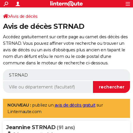
ACTUALITÉS
Connexion
S'inscrire
Avis de décès
Rechercher
Société
Education
Villes
Politique
Faits Divers
Monde
+
SPORT
Avis de décès STRNAD
Football
Cyclisme
Forum
Coupe du monde 2026
Tennis
Rugby
CULTURE
Accédez gratuitement sur cette page au carnet des décès des
TNT
Cinéma
Musique
Programme TV
Streaming
Sorties cinéma
+
STRNAD. Vous pouvez affiner votre recherche ou trouver un
FINANCE
avis de décès ou un avis d'obsèques plus ancien en tapant le
Impôts
Immobilier
Banque
Crédit
Retraite
Epargne
Risques naturels par ville
Assurance
AUTO
nom d'un défunt et/ou le nom ou le code postal d'une
commune dans le moteur de recherche ci-dessous.
Réserver un essai
Berlines
Forum auto
Essais
Citadines
SUV
+
HIGH-TECH
Meilleur smartphone
Ordinateurs
Guide high-tech
Mobiles
Internet
Jeux vidéo
+
BRICOLAGE
Aménagement intérieur
Cuisine
Jardinage
+
Forum
Extérieur
Salle de bains
Rangement
WEEK-END
Escapades
Expositions
Week-end nature
Guides de France
Patrimoine
Musées
+
LIFESTYLE
NOUVEAU :
publiez un
avis de décès gratuit
sur
Linternaute.com
Bien-être
Mode
+
Art de vivre
Loisirs
Modes de vie
SANTE
Jeannine STRNAD
Guide de la santé
Médicaments
+
Alimentation
Maladies
Sommeil
(91 ans)
VOYAGE