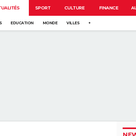
TUALITÉS
SPORT
CULTURE
FINANCE
A
S
EDUCATION
MONDE
VILLES
+
NEW