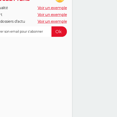
alité
Voir un exemple
rt
Voir un exemple
dossiers d'actu
Voir un exemple