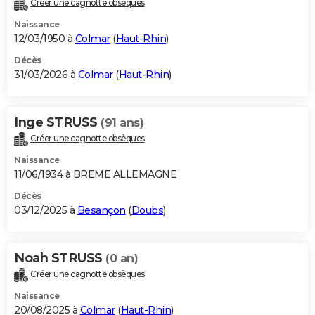
Créer une cagnotte obsèques
City break
Voyage de noces
Climat
Destinations
Voyage nature
Forum
+
PHOTO
Naissance
12/03/1950 à
Colmar
(
Haut-Rhin
)
GUIDES D'ACHAT
Décès
31/03/2026 à
Colmar
(
Haut-Rhin
)
BONS PLANS
CARTE DE VOEUX
Inge STRUSS
(91 ans)
Carte Bonne année
Carte Pâques
Carte de Noël
Carte Saint-Valentin
Carte d'anniversaire
DICTIONNAIRE
Créer une cagnotte obsèques
Biographies
Expressions
Dictionnaire
Citations
Proverbes
PROGRAMME TV
Naissance
11/06/1934 à BREME ALLEMAGNE
COPAINS D'AVANT
Décès
03/12/2025 à
Besançon
(
Doubs
)
Se connecter
Collèges
Universités
Service militaire
S'inscrire
Lycées
Primaires
Entreprises
Avis de recherche
AVIS DE DÉCÈS
FORUM
Noah STRUSS
(0 an)
Lifestyle
Sport
Television
Cinema
Bricolage
Culture
Auto
Voyage
Créer une cagnotte obsèques
Naissance
20/08/2025 à
Colmar
(
Haut-Rhin
)