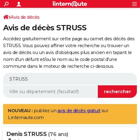
ACTUALITÉS
Connexion
S'inscrire
Avis de décès
Rechercher
Société
Education
Villes
Politique
Faits Divers
Monde
+
SPORT
Avis de décès STRUSS
Football
Cyclisme
Forum
Coupe du monde 2026
Tennis
Rugby
CULTURE
Accédez gratuitement sur cette page au carnet des décès des
TNT
Cinéma
Musique
Programme TV
Streaming
Sorties cinéma
+
STRUSS. Vous pouvez affiner votre recherche ou trouver un
FINANCE
avis de décès ou un avis d'obsèques plus ancien en tapant le
Impôts
Immobilier
Banque
Crédit
Retraite
Epargne
Risques naturels par ville
Assurance
AUTO
nom d'un défunt et/ou le nom ou le code postal d'une
commune dans le moteur de recherche ci-dessous.
Réserver un essai
Berlines
Forum auto
Essais
Citadines
SUV
+
HIGH-TECH
Meilleur smartphone
Ordinateurs
Guide high-tech
Mobiles
Internet
Jeux vidéo
+
BRICOLAGE
Aménagement intérieur
Cuisine
Jardinage
+
Forum
Extérieur
Salle de bains
Rangement
WEEK-END
Escapades
Expositions
Week-end nature
Guides de France
Patrimoine
Musées
+
LIFESTYLE
NOUVEAU :
publiez un
avis de décès gratuit
sur
Linternaute.com
Bien-être
Mode
+
Art de vivre
Loisirs
Modes de vie
SANTE
Denis STRUSS
Guide de la santé
Médicaments
+
Alimentation
Maladies
Sommeil
(76 ans)
VOYAGE