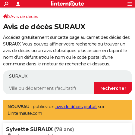
ACTUALITÉS
Connexion
S'inscrire
Avis de décès
Rechercher
Société
Education
Villes
Politique
Faits Divers
Monde
+
SPORT
Avis de décès SURAUX
Football
Cyclisme
Forum
Coupe du monde 2026
Tennis
Rugby
CULTURE
Accédez gratuitement sur cette page au carnet des décès des
TNT
Cinéma
Musique
Programme TV
Streaming
Sorties cinéma
+
SURAUX. Vous pouvez affiner votre recherche ou trouver un
FINANCE
avis de décès ou un avis d'obsèques plus ancien en tapant le
Impôts
Immobilier
Banque
Crédit
Retraite
Epargne
Risques naturels par ville
Assurance
AUTO
nom d'un défunt et/ou le nom ou le code postal d'une
commune dans le moteur de recherche ci-dessous.
Réserver un essai
Berlines
Forum auto
Essais
Citadines
SUV
+
HIGH-TECH
Meilleur smartphone
Ordinateurs
Guide high-tech
Mobiles
Internet
Jeux vidéo
+
BRICOLAGE
Aménagement intérieur
Cuisine
Jardinage
+
Forum
Extérieur
Salle de bains
Rangement
WEEK-END
Escapades
Expositions
Week-end nature
Guides de France
Patrimoine
Musées
+
LIFESTYLE
NOUVEAU :
publiez un
avis de décès gratuit
sur
Linternaute.com
Bien-être
Mode
+
Art de vivre
Loisirs
Modes de vie
SANTE
Sylvette SURAUX
Guide de la santé
Médicaments
+
Alimentation
Maladies
Sommeil
(78 ans)
VOYAGE