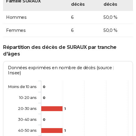
Famille SURAUX
décès
décès
Hommes
6
50,0 %
Femmes
6
50,0 %
Répartition des décès de SURAUX par tranche
d'âges
Données exprimées en nombre de décès (source :
Insee)
Moins de 10 ans
0
10-20 ans
0
20-30 ans
1
30-40 ans
0
40-50 ans
1