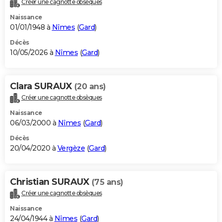
Créer une cagnotte obsèques
City break
Voyage de noces
Climat
Destinations
Voyage nature
Forum
+
PHOTO
Naissance
01/01/1948 à
Nîmes
(
Gard
)
GUIDES D'ACHAT
Décès
10/05/2026 à
Nîmes
(
Gard
)
BONS PLANS
CARTE DE VOEUX
Clara SURAUX
(20 ans)
Carte Bonne année
Carte Pâques
Carte de Noël
Carte Saint-Valentin
Carte d'anniversaire
DICTIONNAIRE
Créer une cagnotte obsèques
Biographies
Expressions
Dictionnaire
Citations
Proverbes
PROGRAMME TV
Naissance
06/03/2000 à
Nîmes
(
Gard
)
COPAINS D'AVANT
Décès
20/04/2020 à
Vergèze
(
Gard
)
Se connecter
Collèges
Universités
Service militaire
S'inscrire
Lycées
Primaires
Entreprises
Avis de recherche
AVIS DE DÉCÈS
FORUM
Christian SURAUX
(75 ans)
Lifestyle
Sport
Television
Cinema
Bricolage
Culture
Auto
Voyage
Créer une cagnotte obsèques
Naissance
24/04/1944 à
Nîmes
(
Gard
)