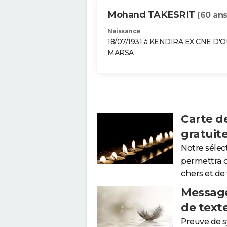
Mohand TAKESRIT
(60 ans
Naissance
18/07/1931 à KENDIRA EX CNE D'
MARSA
Carte d
gratuit
Notre sélec
permettra 
chers et de
Message
de text
Preuve de 