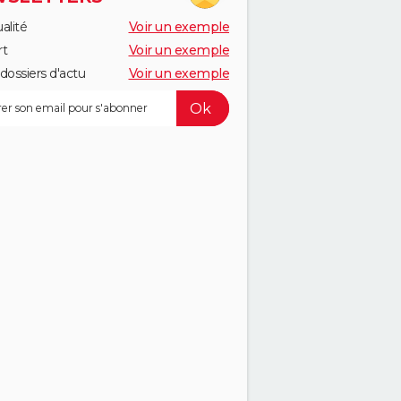
alité
Voir un exemple
rt
Voir un exemple
dossiers d'actu
Voir un exemple