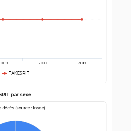
2009
2010
2019
TAKESRIT
SRIT par sexe
écès (source : Insee)