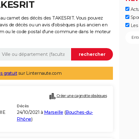
AKESRIT
Actu
Spo
 au carnet des décès des TAKESRIT. Vous pouvez
 avis de décès ou un avis d'obsèques plus ancien en
Les 
nom ou le code postal d'une commune dans le moteur
s gratuit
sur Linternaute.com
Créer une cagnotte obsèques
Décès
RIE
24/10/2021 à
Marseille
(
Bouches-du-
Rhône
)