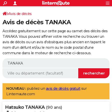
ACTUALITÉS
Connexion
S'inscrire
Avis de décès
Rechercher
Société
Education
Villes
Politique
Faits Divers
Monde
+
SPORT
Avis de décès TANAKA
Football
Cyclisme
Forum
Coupe du monde 2026
Tennis
Rugby
CULTURE
Accédez gratuitement sur cette page au carnet des décès des
TNT
Cinéma
Musique
Programme TV
Streaming
Sorties cinéma
+
TANAKA. Vous pouvez affiner votre recherche ou trouver un
FINANCE
avis de décès ou un avis d'obsèques plus ancien en tapant le
Impôts
Immobilier
Banque
Crédit
Retraite
Epargne
Risques naturels par ville
Assurance
AUTO
nom d'un défunt et/ou le nom ou le code postal d'une
commune dans le moteur de recherche ci-dessous.
Réserver un essai
Berlines
Forum auto
Essais
Citadines
SUV
+
HIGH-TECH
Meilleur smartphone
Ordinateurs
Guide high-tech
Mobiles
Internet
Jeux vidéo
+
BRICOLAGE
Aménagement intérieur
Cuisine
Jardinage
+
Forum
Extérieur
Salle de bains
Rangement
WEEK-END
Escapades
Expositions
Week-end nature
Guides de France
Patrimoine
Musées
+
LIFESTYLE
NOUVEAU :
publiez un
avis de décès gratuit
sur
Linternaute.com
Bien-être
Mode
+
Art de vivre
Loisirs
Modes de vie
SANTE
Hatsuko TANAKA
Guide de la santé
Médicaments
+
Alimentation
Maladies
Sommeil
(90 ans)
VOYAGE