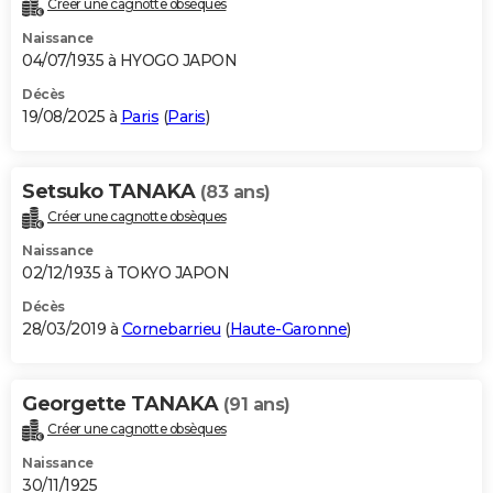
Créer une cagnotte obsèques
City break
Voyage de noces
Climat
Destinations
Voyage nature
Forum
+
PHOTO
Naissance
04/07/1935 à HYOGO JAPON
GUIDES D'ACHAT
Décès
19/08/2025 à
Paris
(
Paris
)
BONS PLANS
CARTE DE VOEUX
Setsuko TANAKA
(83 ans)
Carte Bonne année
Carte Pâques
Carte de Noël
Carte Saint-Valentin
Carte d'anniversaire
DICTIONNAIRE
Créer une cagnotte obsèques
Biographies
Expressions
Dictionnaire
Citations
Proverbes
PROGRAMME TV
Naissance
02/12/1935 à TOKYO JAPON
COPAINS D'AVANT
Décès
28/03/2019 à
Cornebarrieu
(
Haute-Garonne
)
Se connecter
Collèges
Universités
Service militaire
S'inscrire
Lycées
Primaires
Entreprises
Avis de recherche
AVIS DE DÉCÈS
FORUM
Georgette TANAKA
(91 ans)
Lifestyle
Sport
Television
Cinema
Bricolage
Culture
Auto
Voyage
Créer une cagnotte obsèques
Naissance
30/11/1925