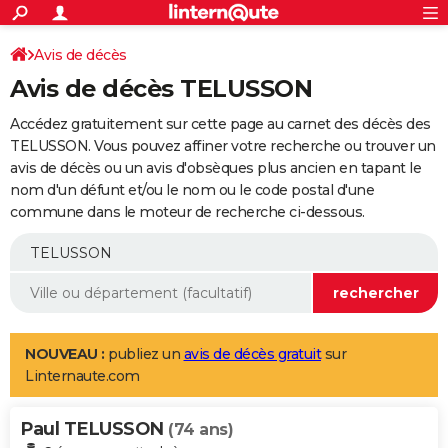
ACTUALITÉS
Connexion
S'inscrire
Avis de décès
Rechercher
Société
Education
Villes
Politique
Faits Divers
Monde
+
SPORT
Avis de décès TELUSSON
Football
Cyclisme
Forum
Coupe du monde 2026
Tennis
Rugby
CULTURE
Accédez gratuitement sur cette page au carnet des décès des
TNT
Cinéma
Musique
Programme TV
Streaming
Sorties cinéma
+
TELUSSON. Vous pouvez affiner votre recherche ou trouver un
FINANCE
avis de décès ou un avis d'obsèques plus ancien en tapant le
Impôts
Immobilier
Banque
Crédit
Retraite
Epargne
Risques naturels par ville
Assurance
AUTO
nom d'un défunt et/ou le nom ou le code postal d'une
commune dans le moteur de recherche ci-dessous.
Réserver un essai
Berlines
Forum auto
Essais
Citadines
SUV
+
HIGH-TECH
Meilleur smartphone
Ordinateurs
Guide high-tech
Mobiles
Internet
Jeux vidéo
+
BRICOLAGE
Aménagement intérieur
Cuisine
Jardinage
+
Forum
Extérieur
Salle de bains
Rangement
WEEK-END
Escapades
Expositions
Week-end nature
Guides de France
Patrimoine
Musées
+
LIFESTYLE
NOUVEAU :
publiez un
avis de décès gratuit
sur
Linternaute.com
Bien-être
Mode
+
Art de vivre
Loisirs
Modes de vie
SANTE
Paul TELUSSON
Guide de la santé
Médicaments
+
Alimentation
Maladies
Sommeil
(74 ans)
VOYAGE