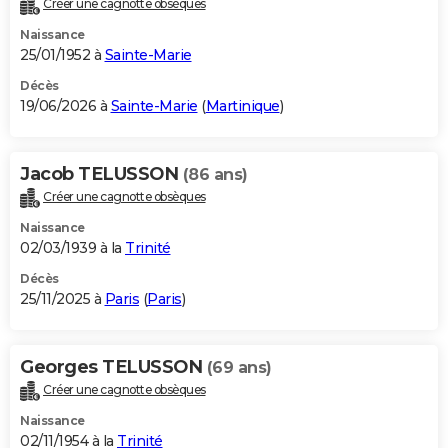
Créer une cagnotte obsèques
City break
Voyage de noces
Climat
Destinations
Voyage nature
Forum
+
PHOTO
Naissance
25/01/1952 à
Sainte-Marie
GUIDES D'ACHAT
Décès
19/06/2026 à
Sainte-Marie
(
Martinique
)
BONS PLANS
CARTE DE VOEUX
Jacob TELUSSON
(86 ans)
Carte Bonne année
Carte Pâques
Carte de Noël
Carte Saint-Valentin
Carte d'anniversaire
DICTIONNAIRE
Créer une cagnotte obsèques
Biographies
Expressions
Dictionnaire
Citations
Proverbes
PROGRAMME TV
Naissance
02/03/1939 à la
Trinité
COPAINS D'AVANT
Décès
25/11/2025 à
Paris
(
Paris
)
Se connecter
Collèges
Universités
Service militaire
S'inscrire
Lycées
Primaires
Entreprises
Avis de recherche
AVIS DE DÉCÈS
FORUM
Georges TELUSSON
(69 ans)
Lifestyle
Sport
Television
Cinema
Bricolage
Culture
Auto
Voyage
Créer une cagnotte obsèques
Naissance
02/11/1954 à la
Trinité