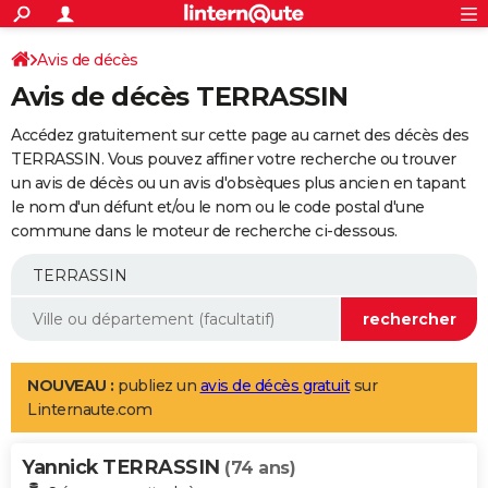
ACTUALITÉS
Connexion
S'inscrire
Avis de décès
Rechercher
Société
Education
Villes
Politique
Faits Divers
Monde
+
SPORT
Avis de décès TERRASSIN
Football
Cyclisme
Forum
Coupe du monde 2026
Tennis
Rugby
CULTURE
Accédez gratuitement sur cette page au carnet des décès des
TNT
Cinéma
Musique
Programme TV
Streaming
Sorties cinéma
+
TERRASSIN. Vous pouvez affiner votre recherche ou trouver
FINANCE
un avis de décès ou un avis d'obsèques plus ancien en tapant
Impôts
Immobilier
Banque
Crédit
Retraite
Epargne
Risques naturels par ville
Assurance
AUTO
le nom d'un défunt et/ou le nom ou le code postal d'une
commune dans le moteur de recherche ci-dessous.
Réserver un essai
Berlines
Forum auto
Essais
Citadines
SUV
+
HIGH-TECH
Meilleur smartphone
Ordinateurs
Guide high-tech
Mobiles
Internet
Jeux vidéo
+
BRICOLAGE
Aménagement intérieur
Cuisine
Jardinage
+
Forum
Extérieur
Salle de bains
Rangement
WEEK-END
Escapades
Expositions
Week-end nature
Guides de France
Patrimoine
Musées
+
LIFESTYLE
NOUVEAU :
publiez un
avis de décès gratuit
sur
Linternaute.com
Bien-être
Mode
+
Art de vivre
Loisirs
Modes de vie
SANTE
Yannick TERRASSIN
Guide de la santé
Médicaments
+
Alimentation
Maladies
Sommeil
(74 ans)
VOYAGE