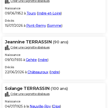
Créer une cagnotte obsèques
City break
Voyage de noces
Climat
Destinations
Voyage nature
Forum
+
PHOTO
Naissance
09/06/1952 à
Tours
(
Indre-et-Loire
)
GUIDES D'ACHAT
Décès
15/07/2026 à
Pont-Remy
(
Somme
)
BONS PLANS
CARTE DE VOEUX
Jeannine TERRASSIN
(90 ans)
Carte Bonne année
Carte Pâques
Carte de Noël
Carte Saint-Valentin
Carte d'anniversaire
DICTIONNAIRE
Créer une cagnotte obsèques
Biographies
Expressions
Dictionnaire
Citations
Proverbes
PROGRAMME TV
Naissance
09/10/1935 à
Gehée
(
Indre
)
COPAINS D'AVANT
Décès
22/06/2026 à
Châteauroux
(
Indre
)
Se connecter
Collèges
Universités
Service militaire
S'inscrire
Lycées
Primaires
Entreprises
Avis de recherche
AVIS DE DÉCÈS
FORUM
Solange TERRASSIN
(100 ans)
Lifestyle
Sport
Television
Cinema
Bricolage
Culture
Auto
Voyage
Créer une cagnotte obsèques
Naissance
04/07/1925 à la
Neuville-Roy
(
Oise
)