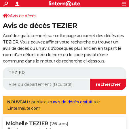
ACTUALITÉS
Connexion
S'inscrire
Avis de décès
Rechercher
Société
Education
Villes
Politique
Faits Divers
Monde
+
SPORT
Avis de décès TEZIER
Football
Cyclisme
Forum
Coupe du monde 2026
Tennis
Rugby
CULTURE
Accédez gratuitement sur cette page au carnet des décès des
TNT
Cinéma
Musique
Programme TV
Streaming
Sorties cinéma
+
TEZIER. Vous pouvez affiner votre recherche ou trouver un
FINANCE
avis de décès ou un avis d'obsèques plus ancien en tapant le
Impôts
Immobilier
Banque
Crédit
Retraite
Epargne
Risques naturels par ville
Assurance
AUTO
nom d'un défunt et/ou le nom ou le code postal d'une
commune dans le moteur de recherche ci-dessous.
Réserver un essai
Berlines
Forum auto
Essais
Citadines
SUV
+
HIGH-TECH
Meilleur smartphone
Ordinateurs
Guide high-tech
Mobiles
Internet
Jeux vidéo
+
BRICOLAGE
Aménagement intérieur
Cuisine
Jardinage
+
Forum
Extérieur
Salle de bains
Rangement
WEEK-END
Escapades
Expositions
Week-end nature
Guides de France
Patrimoine
Musées
+
LIFESTYLE
NOUVEAU :
publiez un
avis de décès gratuit
sur
Linternaute.com
Bien-être
Mode
+
Art de vivre
Loisirs
Modes de vie
SANTE
Michelle TEZIER
Guide de la santé
Médicaments
+
Alimentation
Maladies
Sommeil
(76 ans)
VOYAGE