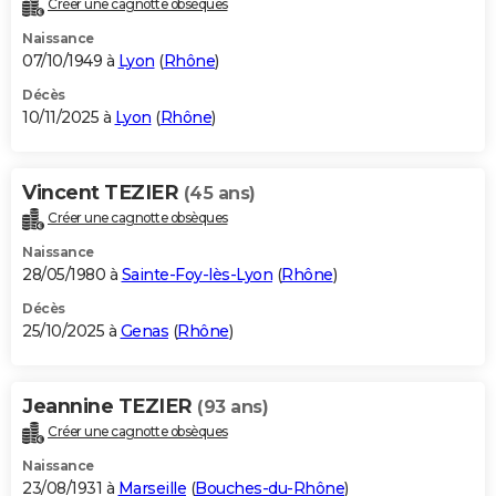
Créer une cagnotte obsèques
City break
Voyage de noces
Climat
Destinations
Voyage nature
Forum
+
PHOTO
Naissance
07/10/1949 à
Lyon
(
Rhône
)
GUIDES D'ACHAT
Décès
10/11/2025 à
Lyon
(
Rhône
)
BONS PLANS
CARTE DE VOEUX
Vincent TEZIER
(45 ans)
Carte Bonne année
Carte Pâques
Carte de Noël
Carte Saint-Valentin
Carte d'anniversaire
DICTIONNAIRE
Créer une cagnotte obsèques
Biographies
Expressions
Dictionnaire
Citations
Proverbes
PROGRAMME TV
Naissance
28/05/1980 à
Sainte-Foy-lès-Lyon
(
Rhône
)
COPAINS D'AVANT
Décès
25/10/2025 à
Genas
(
Rhône
)
Se connecter
Collèges
Universités
Service militaire
S'inscrire
Lycées
Primaires
Entreprises
Avis de recherche
AVIS DE DÉCÈS
FORUM
Jeannine TEZIER
(93 ans)
Lifestyle
Sport
Television
Cinema
Bricolage
Culture
Auto
Voyage
Créer une cagnotte obsèques
Naissance
23/08/1931 à
Marseille
(
Bouches-du-Rhône
)