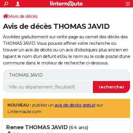
ACTUALITÉS
Connexion
S'inscrire
Avis de décès
Rechercher
Société
Education
Villes
Politique
Faits Divers
Monde
+
SPORT
Avis de décès THOMAS JAVID
Football
Cyclisme
Forum
Coupe du monde 2026
Tennis
Rugby
CULTURE
Accédez gratuitement sur cette page au carnet des décès des
TNT
Cinéma
Musique
Programme TV
Streaming
Sorties cinéma
+
THOMAS JAVID. Vous pouvez affiner votre recherche ou
FINANCE
trouver un avis de décès ou un avis d'obsèques plus ancien en
Impôts
Immobilier
Banque
Crédit
Retraite
Epargne
Risques naturels par ville
Assurance
AUTO
tapant le nom d'un défunt et/ou le nom ou le code postal d'une
commune dans le moteur de recherche ci-dessous.
Réserver un essai
Berlines
Forum auto
Essais
Citadines
SUV
+
HIGH-TECH
Meilleur smartphone
Ordinateurs
Guide high-tech
Mobiles
Internet
Jeux vidéo
+
BRICOLAGE
Aménagement intérieur
Cuisine
Jardinage
+
Forum
Extérieur
Salle de bains
Rangement
WEEK-END
Escapades
Expositions
Week-end nature
Guides de France
Patrimoine
Musées
+
LIFESTYLE
NOUVEAU :
publiez un
avis de décès gratuit
sur
Linternaute.com
Bien-être
Mode
+
Art de vivre
Loisirs
Modes de vie
SANTE
Renee THOMAS JAVID
Guide de la santé
Médicaments
+
Alimentation
Maladies
Sommeil
(64 ans)
VOYAGE