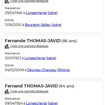
Créer une cagnotte obsèques
City break
Voyage de noces
Climat
Destinations
Voyage nature
Forum
+
PHOTO
Naissance
29/03/1946 à
Longechenal
(
Isère
)
GUIDES D'ACHAT
Décès
11/06/2010 à
Bourgoin-Jallieu
(
Isère
)
BONS PLANS
CARTE DE VOEUX
Fernande THOMAS-JAVID
(86 ans)
Carte Bonne année
Carte Pâques
Carte de Noël
Carte Saint-Valentin
Carte d'anniversaire
DICTIONNAIRE
Créer une cagnotte obsèques
Biographies
Expressions
Dictionnaire
Citations
Proverbes
PROGRAMME TV
Naissance
31/01/1923 à
Longechenal
(
Isère
)
COPAINS D'AVANT
Décès
04/02/2009 à
Décines-Charpieu
(
Rhône
)
Se connecter
Collèges
Universités
Service militaire
S'inscrire
Lycées
Primaires
Entreprises
Avis de recherche
AVIS DE DÉCÈS
FORUM
Fernand THOMAS-JAVID
(84 ans)
Lifestyle
Sport
Television
Cinema
Bricolage
Culture
Auto
Voyage
Créer une cagnotte obsèques
Naissance
09/04/1924 à
Longechenal
(
Isère
)