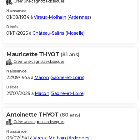
Créer une cagnotte obsèques
City break
Voyage de noces
Climat
Destinations
Voyage nature
Forum
+
PHOTO
Naissance
01/08/1934 à
Vireux-Molhain
(
Ardennes
)
GUIDES D'ACHAT
Décès
01/11/2025 à
Château-Salins
(
Moselle
)
BONS PLANS
CARTE DE VOEUX
Mauricette THYOT
(81 ans)
Carte Bonne année
Carte Pâques
Carte de Noël
Carte Saint-Valentin
Carte d'anniversaire
DICTIONNAIRE
Créer une cagnotte obsèques
Biographies
Expressions
Dictionnaire
Citations
Proverbes
PROGRAMME TV
Naissance
22/09/1943 à
Mâcon
(
Saône-et-Loire
)
COPAINS D'AVANT
Décès
27/07/2025 à
Mâcon
(
Saône-et-Loire
)
Se connecter
Collèges
Universités
Service militaire
S'inscrire
Lycées
Primaires
Entreprises
Avis de recherche
AVIS DE DÉCÈS
FORUM
Antoinette THYOT
(80 ans)
Lifestyle
Sport
Television
Cinema
Bricolage
Culture
Auto
Voyage
Créer une cagnotte obsèques
Naissance
06/07/1941 à
Vireux-Molhain
(
Ardennes
)