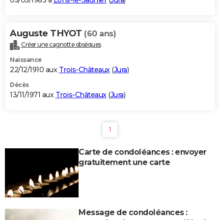
05/05/1983 à
Lons-le-Saunier
(
Jura
)
Auguste THYOT
(60 ans)
Créer une cagnotte obsèques
Naissance
22/12/1910 aux
Trois-Châteaux
(
Jura
)
Décès
13/11/1971 aux
Trois-Châteaux
(
Jura
)
1
Carte de condoléances : envoyer
gratuitement une carte
Message de condoléances :