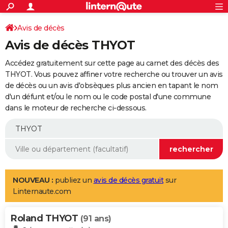
ACTUALITÉS
Connexion
S'inscrire
Avis de décès
Rechercher
Société
Education
Villes
Politique
Faits Divers
Monde
+
SPORT
Avis de décès THYOT
Football
Cyclisme
Forum
Coupe du monde 2026
Tennis
Rugby
CULTURE
Accédez gratuitement sur cette page au carnet des décès des
TNT
Cinéma
Musique
Programme TV
Streaming
Sorties cinéma
+
THYOT. Vous pouvez affiner votre recherche ou trouver un avis
FINANCE
de décès ou un avis d'obsèques plus ancien en tapant le nom
Impôts
Immobilier
Banque
Crédit
Retraite
Epargne
Risques naturels par ville
Assurance
AUTO
d'un défunt et/ou le nom ou le code postal d'une commune
dans le moteur de recherche ci-dessous.
Réserver un essai
Berlines
Forum auto
Essais
Citadines
SUV
+
HIGH-TECH
Meilleur smartphone
Ordinateurs
Guide high-tech
Mobiles
Internet
Jeux vidéo
+
BRICOLAGE
Aménagement intérieur
Cuisine
Jardinage
+
Forum
Extérieur
Salle de bains
Rangement
WEEK-END
Escapades
Expositions
Week-end nature
Guides de France
Patrimoine
Musées
+
LIFESTYLE
NOUVEAU :
publiez un
avis de décès gratuit
sur
Linternaute.com
Bien-être
Mode
+
Art de vivre
Loisirs
Modes de vie
SANTE
Roland THYOT
Guide de la santé
Médicaments
+
Alimentation
Maladies
Sommeil
(91 ans)
VOYAGE