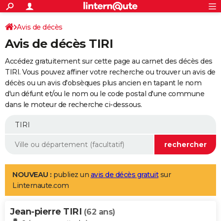
ACTUALITÉS
Connexion
S'inscrire
Avis de décès
Rechercher
Société
Education
Villes
Politique
Faits Divers
Monde
+
SPORT
Avis de décès TIRI
Football
Cyclisme
Forum
Coupe du monde 2026
Tennis
Rugby
CULTURE
Accédez gratuitement sur cette page au carnet des décès des
TNT
Cinéma
Musique
Programme TV
Streaming
Sorties cinéma
+
TIRI. Vous pouvez affiner votre recherche ou trouver un avis de
FINANCE
décès ou un avis d'obsèques plus ancien en tapant le nom
Impôts
Immobilier
Banque
Crédit
Retraite
Epargne
Risques naturels par ville
Assurance
AUTO
d'un défunt et/ou le nom ou le code postal d'une commune
dans le moteur de recherche ci-dessous.
Réserver un essai
Berlines
Forum auto
Essais
Citadines
SUV
+
HIGH-TECH
Meilleur smartphone
Ordinateurs
Guide high-tech
Mobiles
Internet
Jeux vidéo
+
BRICOLAGE
Aménagement intérieur
Cuisine
Jardinage
+
Forum
Extérieur
Salle de bains
Rangement
WEEK-END
Escapades
Expositions
Week-end nature
Guides de France
Patrimoine
Musées
+
LIFESTYLE
NOUVEAU :
publiez un
avis de décès gratuit
sur
Linternaute.com
Bien-être
Mode
+
Art de vivre
Loisirs
Modes de vie
SANTE
Jean-pierre TIRI
Guide de la santé
Médicaments
+
Alimentation
Maladies
Sommeil
(62 ans)
VOYAGE