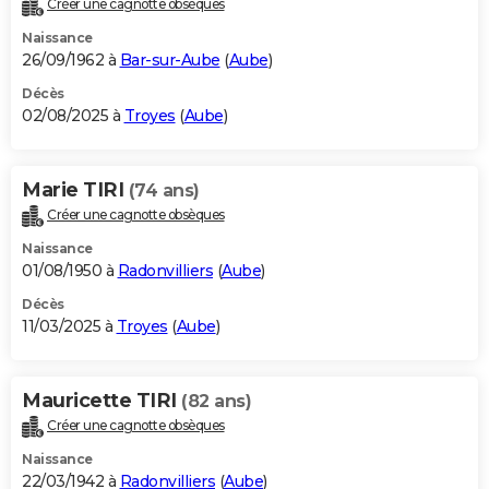
Créer une cagnotte obsèques
City break
Voyage de noces
Climat
Destinations
Voyage nature
Forum
+
PHOTO
Naissance
26/09/1962 à
Bar-sur-Aube
(
Aube
)
GUIDES D'ACHAT
Décès
02/08/2025 à
Troyes
(
Aube
)
BONS PLANS
CARTE DE VOEUX
Marie TIRI
(74 ans)
Carte Bonne année
Carte Pâques
Carte de Noël
Carte Saint-Valentin
Carte d'anniversaire
DICTIONNAIRE
Créer une cagnotte obsèques
Biographies
Expressions
Dictionnaire
Citations
Proverbes
PROGRAMME TV
Naissance
01/08/1950 à
Radonvilliers
(
Aube
)
COPAINS D'AVANT
Décès
11/03/2025 à
Troyes
(
Aube
)
Se connecter
Collèges
Universités
Service militaire
S'inscrire
Lycées
Primaires
Entreprises
Avis de recherche
AVIS DE DÉCÈS
FORUM
Mauricette TIRI
(82 ans)
Lifestyle
Sport
Television
Cinema
Bricolage
Culture
Auto
Voyage
Créer une cagnotte obsèques
Naissance
22/03/1942 à
Radonvilliers
(
Aube
)