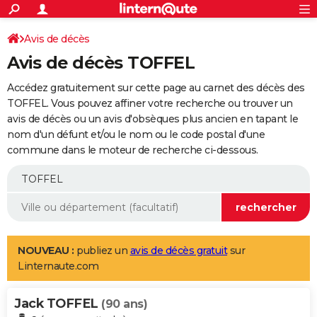
ACTUALITÉS
Connexion
S'inscrire
Avis de décès
Rechercher
Société
Education
Villes
Politique
Faits Divers
Monde
+
SPORT
Avis de décès TOFFEL
Football
Cyclisme
Forum
Coupe du monde 2026
Tennis
Rugby
CULTURE
Accédez gratuitement sur cette page au carnet des décès des
TNT
Cinéma
Musique
Programme TV
Streaming
Sorties cinéma
+
TOFFEL. Vous pouvez affiner votre recherche ou trouver un
FINANCE
avis de décès ou un avis d'obsèques plus ancien en tapant le
Impôts
Immobilier
Banque
Crédit
Retraite
Epargne
Risques naturels par ville
Assurance
AUTO
nom d'un défunt et/ou le nom ou le code postal d'une
commune dans le moteur de recherche ci-dessous.
Réserver un essai
Berlines
Forum auto
Essais
Citadines
SUV
+
HIGH-TECH
Meilleur smartphone
Ordinateurs
Guide high-tech
Mobiles
Internet
Jeux vidéo
+
BRICOLAGE
Aménagement intérieur
Cuisine
Jardinage
+
Forum
Extérieur
Salle de bains
Rangement
WEEK-END
Escapades
Expositions
Week-end nature
Guides de France
Patrimoine
Musées
+
LIFESTYLE
NOUVEAU :
publiez un
avis de décès gratuit
sur
Linternaute.com
Bien-être
Mode
+
Art de vivre
Loisirs
Modes de vie
SANTE
Jack TOFFEL
Guide de la santé
Médicaments
+
Alimentation
Maladies
Sommeil
(90 ans)
VOYAGE