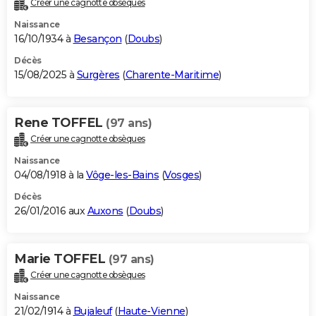
Créer une cagnotte obsèques
City break
Voyage de noces
Climat
Destinations
Voyage nature
Forum
+
PHOTO
Naissance
16/10/1934 à
Besançon
(
Doubs
)
GUIDES D'ACHAT
Décès
15/08/2025 à
Surgères
(
Charente-Maritime
)
BONS PLANS
CARTE DE VOEUX
Rene TOFFEL
(97 ans)
Carte Bonne année
Carte Pâques
Carte de Noël
Carte Saint-Valentin
Carte d'anniversaire
DICTIONNAIRE
Créer une cagnotte obsèques
Biographies
Expressions
Dictionnaire
Citations
Proverbes
PROGRAMME TV
Naissance
04/08/1918 à la
Vôge-les-Bains
(
Vosges
)
COPAINS D'AVANT
Décès
26/01/2016 aux
Auxons
(
Doubs
)
Se connecter
Collèges
Universités
Service militaire
S'inscrire
Lycées
Primaires
Entreprises
Avis de recherche
AVIS DE DÉCÈS
FORUM
Marie TOFFEL
(97 ans)
Lifestyle
Sport
Television
Cinema
Bricolage
Culture
Auto
Voyage
Créer une cagnotte obsèques
Naissance
21/02/1914 à
Bujaleuf
(
Haute-Vienne
)