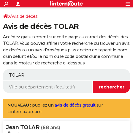
ACTUALITÉS
Connexion
S'inscrire
Avis de décès
Rechercher
Société
Education
Villes
Politique
Faits Divers
Monde
+
SPORT
Avis de décès TOLAR
Football
Cyclisme
Forum
Coupe du monde 2026
Tennis
Rugby
CULTURE
Accédez gratuitement sur cette page au carnet des décès des
TNT
Cinéma
Musique
Programme TV
Streaming
Sorties cinéma
+
TOLAR. Vous pouvez affiner votre recherche ou trouver un avis
FINANCE
de décès ou un avis d'obsèques plus ancien en tapant le nom
Impôts
Immobilier
Banque
Crédit
Retraite
Epargne
Risques naturels par ville
Assurance
AUTO
d'un défunt et/ou le nom ou le code postal d'une commune
dans le moteur de recherche ci-dessous.
Réserver un essai
Berlines
Forum auto
Essais
Citadines
SUV
+
HIGH-TECH
Meilleur smartphone
Ordinateurs
Guide high-tech
Mobiles
Internet
Jeux vidéo
+
BRICOLAGE
Aménagement intérieur
Cuisine
Jardinage
+
Forum
Extérieur
Salle de bains
Rangement
WEEK-END
Escapades
Expositions
Week-end nature
Guides de France
Patrimoine
Musées
+
LIFESTYLE
NOUVEAU :
publiez un
avis de décès gratuit
sur
Linternaute.com
Bien-être
Mode
+
Art de vivre
Loisirs
Modes de vie
SANTE
Jean TOLAR
Guide de la santé
Médicaments
+
Alimentation
Maladies
Sommeil
(68 ans)
VOYAGE