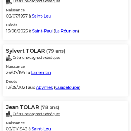
Créer une cagnotte obsèques
City break
Voyage de noces
Climat
Destinations
Voyage nature
Forum
+
PHOTO
Naissance
02/07/1957 à
Saint-Leu
GUIDES D'ACHAT
Décès
13/08/2025 à
Saint-Paul
(
La Réunion
)
BONS PLANS
CARTE DE VOEUX
Sylvert TOLAR
(79 ans)
Carte Bonne année
Carte Pâques
Carte de Noël
Carte Saint-Valentin
Carte d'anniversaire
DICTIONNAIRE
Créer une cagnotte obsèques
Biographies
Expressions
Dictionnaire
Citations
Proverbes
PROGRAMME TV
Naissance
26/07/1941 à
Lamentin
COPAINS D'AVANT
Décès
12/05/2021 aux
Abymes
(
Guadeloupe
)
Se connecter
Collèges
Universités
Service militaire
S'inscrire
Lycées
Primaires
Entreprises
Avis de recherche
AVIS DE DÉCÈS
FORUM
Jean TOLAR
(78 ans)
Lifestyle
Sport
Television
Cinema
Bricolage
Culture
Auto
Voyage
Créer une cagnotte obsèques
Naissance
03/01/1943 à
Saint-Leu